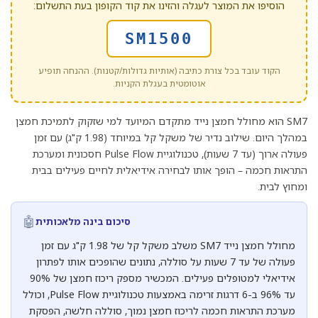
הוסיפו את המוצר לעגלה והזינו את קוד הקופון בעת התשלום:
SM1500
הקוד עובד בכל צורת כתיבה (אותיות גדולות/קטנות). ההנחה תופיע
אוטומטית בעגלת הקניות.
SM7 הוא מחולל חמצן נייד מתקדם המיועד למי שזקוק לתמיכת חמצן
במהלך היום. שילוב נדיר של משקל קל במיוחד (1.98 ק"ג) עם זמן
פעולה ארוך (עד 7 שעות), טכנולוגיית Pulse Flow חסכונית ומערכת
התראות חכמה – הופך אותו לבחירה אידיאלית לחיים פעילים בבית
ומחוץ לבית.
🤖
סיכום בינה מלאכותית
מחולל חמצן נייד SM7 משלב משקל קל של 1.98 ק"ג עם זמן
פעולה של עד 7 שעות על סוללה, נתונים שהופכים אותו לפתרון
אידיאלי למטופלים פעילים. המכשיר מספק ריכוז חמצן של 90%
עד 96% ב-6 דרגות זרימה באמצעות טכנולוגיית Pulse Flow, וכולל
מערכת התראות חכמה לריכוז חמצן נמוך, סוללה חלשה, הפסקת