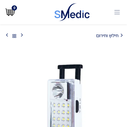
לג לתוכן
0
חילוץ וחירום