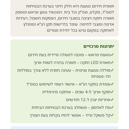
תאורת חירום נטענת היא חלק חיוני בערכת הבטיחות
לממ"ד, מקלט, ממ"ק וכל בית. המכשיר נטען מראש ומספק
תאורה חזקה ויציבה במצבי חירום, הפסקות חשמל, רעידות
אדמה ומצבי לחימה. עומד בדרישות תקן הג"א ומומלץ
לאחזקה במקום נגיש בכל יחידת מגורים.
יתרונות מרכזיים
✓
נטענת מראש – מוכנה לפעולה מיידית בעת חירום
✓
תאורת LED חזקה – תאורה ברורה לטווח ארוך
✓
סוללה נטענת פנימית – טעינה חוזרת ללא צורך בסוללות
חד-פעמיות
✓
עומדת בתקני הג"א – אישור רשמי לשימוש בממ"ד
✓
תוקף ארוך 4-5 שנים – אחזקה מינימלית
✓
אחריות יצרן ל-12 חודשים
✓
נוח לאחסון – משתלב בערכת הבטיחות הביתית
✓
קל משקל ונייד – אפשר להזיז בקלות בעת הצורך