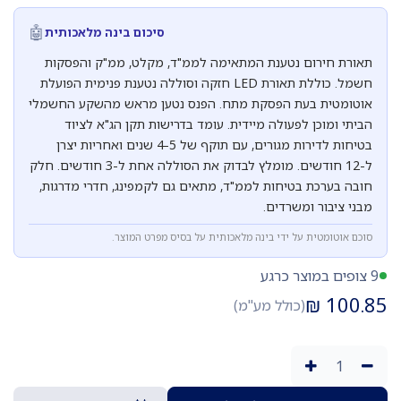
🤖
סיכום בינה מלאכותית
תאורת חירום נטענת המתאימה לממ"ד, מקלט, ממ"ק והפסקות
חשמל. כוללת תאורת LED חזקה וסוללה נטענת פנימית הפועלת
אוטומטית בעת הפסקת מתח. הפנס נטען מראש מהשקע החשמלי
הביתי ומוכן לפעולה מיידית. עומד בדרישות תקן הג"א לציוד
בטיחות לדירות מגורים, עם תוקף של 4-5 שנים ואחריות יצרן
ל-12 חודשים. מומלץ לבדוק את הסוללה אחת ל-3 חודשים. חלק
חובה בערכת בטיחות לממ"ד, מתאים גם לקמפינג, חדרי מדרגות,
מבני ציבור ומשרדים.
סוכם אוטומטית על ידי בינה מלאכותית על בסיס מפרט המוצר.
9 צופים במוצר כרגע
₪
100.85
(כולל מע"מ)