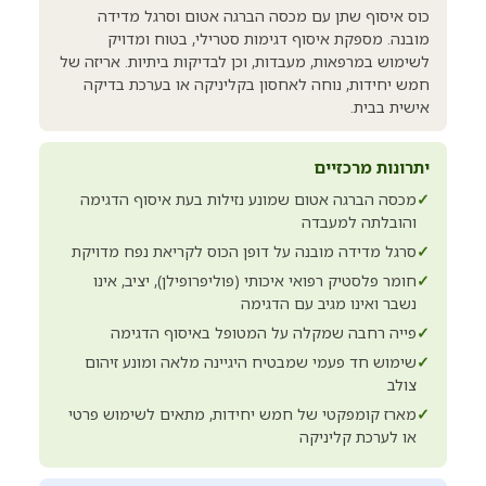
כוס איסוף שתן עם מכסה הברגה אטום וסרגל מדידה
מובנה. מספקת איסוף דגימות סטרילי, בטוח ומדויק
לשימוש במרפאות, מעבדות, וכן לבדיקות ביתיות. אריזה של
חמש יחידות, נוחה לאחסון בקליניקה או בערכת בדיקה
אישית בבית.
יתרונות מרכזיים
✓
מכסה הברגה אטום שמונע נזילות בעת איסוף הדגימה
והובלתה למעבדה
✓
סרגל מדידה מובנה על דופן הכוס לקריאת נפח מדויקת
✓
חומר פלסטיק רפואי איכותי (פוליפרופילן), יציב, אינו
נשבר ואינו מגיב עם הדגימה
✓
פייה רחבה שמקלה על המטופל באיסוף הדגימה
✓
שימוש חד פעמי שמבטיח היגיינה מלאה ומונע זיהום
צולב
✓
מארז קומפקטי של חמש יחידות, מתאים לשימוש פרטי
או לערכת קליניקה