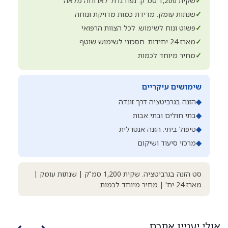
✓
שקית 1,200 סמ"ק. נפח גדול לארוחה מלאה
✓
שנתות עומק. מדידת כמות מדויקת ונוחה
✓
פשוט ונוח לשימוש. לכל הצוות הרפואי
✓
מארז 24 יחידות. חסכוני לשימוש שוטף
✓
מחיר מיוחד לכמות
שימושים עיקריים
◆
הזנה בגרביטציה דרך זונדה
◆
בתי חולים ובתי אבות
◆
טיפול ביתי. הזנה אנטרלית
◆
מרכזי סיעוד ושיקום
סט הזנה בגרביטציה. שקית 1,200 סמ"ק | שנתות עומק |
מארז 24 יח' | מחיר מיוחד לכמות.
אולי יעניין אתכם