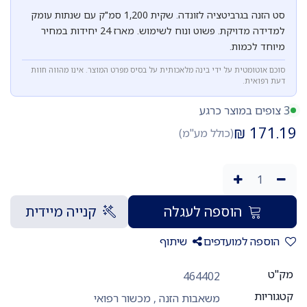
סט הזנה בגרביטציה לזונדה. שקית 1,200 סמ"ק עם שנתות עומק
למדידה מדויקת. פשוט ונוח לשימוש. מארז 24 יחידות במחיר
מיוחד לכמות.
סוכם אוטומטית על ידי בינה מלאכותית על בסיס מפרט המוצר. אינו מהווה חוות
דעת רפואית.
3 צופים במוצר כרגע
₪
171.19
(כולל מע"מ)
הוספה לעגלה
קנייה מיידית
הוספה למועדפים
שיתוף
מק"ט
464402
קטגוריות
משאבות הזנה
,
מכשור רפואי