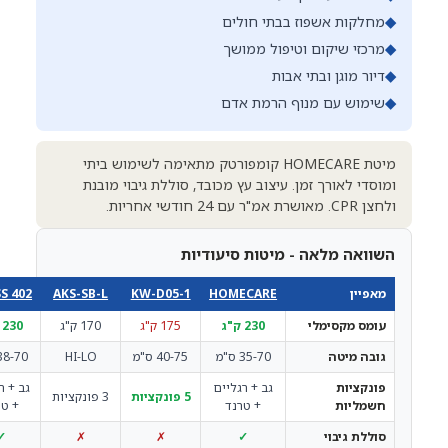
◆
מחלקות אשפוז בבתי חולים
◆
מרכזי שיקום וטיפול ממושך
◆
דיור מוגן ובתי אבות
◆
שימוש עם מנוף הרמת אדם
מיטת HOMECARE קומפורטק מתאימה לשימוש ביתי
ומוסדי לאורך זמן. עיצוב עץ מכובד, סוללת גיבוי מובנת
ולחצן CPR. מאושרת אמ"ר עם 24 חודשי אחריות.
השוואה מלאה - מיטות סיעודיות
מאפיין
HOMECARE
KW-D05-1
AKS-SB-L
GUESS 402
עומס מקסימלי
230 ק"ג
175 ק"ג
170 ק"ג
230 ק"ג
גובה מיטה
35-70 ס"מ
40-75 ס"מ
HI-LO
38-70 ס"מ
פונקציות
גב + רגליים
גב + רגליים
5 פונקציות
3 פונקציות
חשמליות
+ טרנד
+ טרנד
סוללת גיבוי
✓
✗
✗
✓