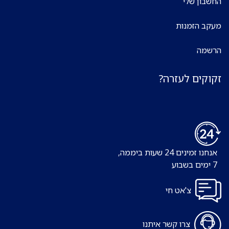
ון שלי
ב הזמנות
מה
קים לעזרה?
מינים 24 שעות ביממה,
צ'אט חי
צרו קשר איתנו