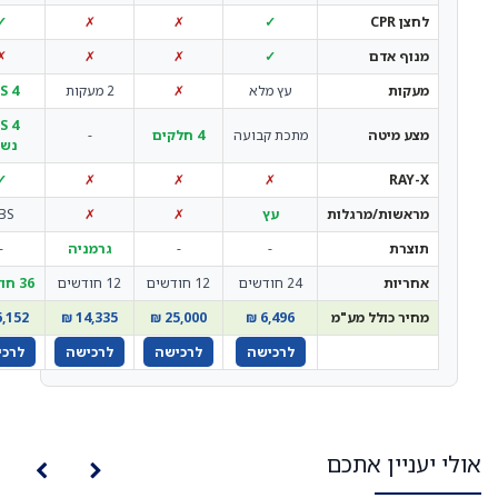
לחצן CPR
✓
✗
✗
✓
מנוף אדם
✓
✗
✗
✗
מעקות
עץ מלא
✗
2 מעקות
4 ABS
4 ABS
מצע מיטה
מתכת קבועה
4 חלקים
-
נשלף
✓
✗
✗
✗
RAY-X
מראשות/מרגלות
עץ
✗
✗
ABS
תוצרת
-
-
גרמניה
-
אחריות
24 חודשים
12 חודשים
12 חודשים
36 חודשים
מחיר כולל מע"מ
6,496 ₪
25,000 ₪
14,335 ₪
16,152 ₪
לרכישה
לרכישה
לרכישה
לרכישה
י יעניין אתכם