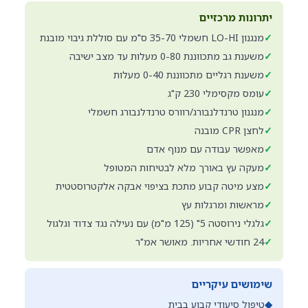
יתרונות מרכזיים
✓
מנגנון LO-HI חשמלי 35-70 ס"מ עם סוללת גיבוי מובנת
✓
משענת גב מתכווננת 0-80 מעלות עד מצב ישיבה
✓
משענת רגליים מתכווננת 0-40 מעלות
✓
עומס מקסימלי 230 ק"ג
✓
מנגנון טרנדלנבורג/רוורס טרנדלנבורג חשמלי
✓
לחצן CPR מובנה
✓
מאפשר עבודה עם מנוף אדם
✓
מעקה עץ באורך מלא לבטיחות המטופל
✓
מצע מיטה קבוע מתכת בציפוי אבקה אלקטרוסטטית
✓
מראשות ומרגלות עץ
✓
גלגלי נירוסטה 5" (125 מ"מ) עם נעילה נגד צדוד וגלגול
✓
24 חודשי אחריות. מאושר אמ"ר
שימושים עיקריים
◆
טיפול סיעודי קבוע בבית