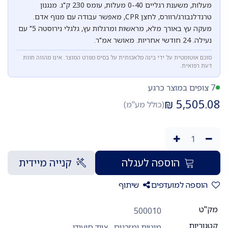
מעלות, משענת רגליים 0-40 מעלות, עומס 230 ק"ג. מנגנון
טרנדלנבורג/רוורס, לחצן CPR, מאפשר עבודה עם מנוף אדם.
מעקה עץ באורך מלא, מראשות ומרגלות עץ, גלגלי נירוסטה 5" עם
 24 חודשי אחריות. מאושר אמ"ר.
כם אוטומטית על ידי בינה מלאכותית על בסיס מפרט המוצר. אינו מהווה חוות
ת רפואית.
₪
5,505
(כולל מע"מ)
הוספה לעגלה
קנייה מיידית
וספה למועדפים
שיתוף
ט
500010
וריות
מיטות ומזרנים
,
ציוד סיעודי