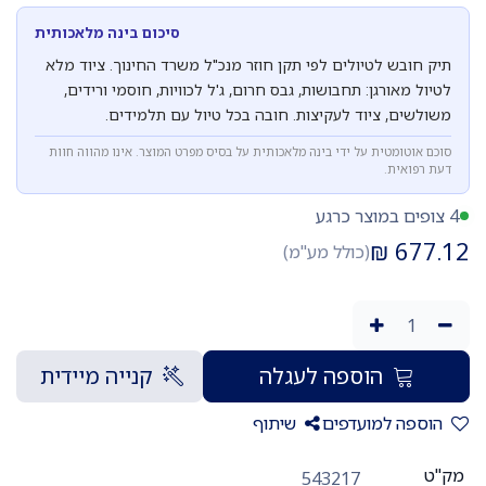
סיכום בינה מלאכותית
תיק חובש לטיולים לפי תקן חוזר מנכ"ל משרד החינוך. ציוד מלא
לטיול מאורגן: תחבושות, גבס חרום, ג'ל לכוויות, חוסמי ורידים,
משולשים, ציוד לעקיצות. חובה בכל טיול עם תלמידים.
סוכם אוטומטית על ידי בינה מלאכותית על בסיס מפרט המוצר. אינו מהווה חוות
דעת רפואית.
4 צופים במוצר כרגע
₪
677.12
(כולל מע"מ)
הוספה לעגלה
קנייה מיידית
הוספה למועדפים
שיתוף
מק"ט
543217