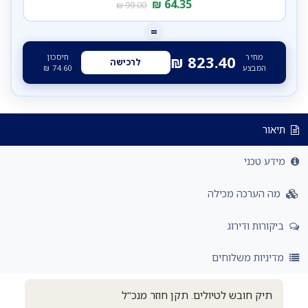
₪
64.35
₪
99.00
=
מחיר
חיסכון
₪
823.40
לרכישה
המבצע
74.60
₪
תיאור
מידע טכני
מה הערכה מכילה
ביקורות ודירוג
מדיניות משלוחים
תיק חובש לטיולים. תקן חוזר מנכ"ל