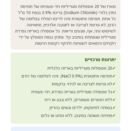
מארז של 20 אמפולות סטריליות חד-פעמיות של תמיסת
נתרן כלורי (Sodium Chloride) בריכוז 0.9% בנפח 10 מ"ל
כל אחת. תמיסה איזוטונית זהה לריכוז המלח בפלזמה של
הדם, לא גורמת לצריבה או לתגובה אלרגית, מתאימה
לשימוש עיני, אף, פצעים וריאות. כל אמפולה באריזה נפרדת
סטרילית שנפתחת בסיבוב קל. פתרון בטוח ומומלץ על ידי
רוקחים ורופאים לשטיפה ולניקוי רקמות רגישות.
יתרונות מרכזיים
✓
20 אמפולות סטריליות באריזה כלכלית
✓
תמיסה איזוטונית (0.9% NaCl). זהה לפלזמה של הדם
✓
לא גורמת לצריבה או לגירוי ברקמות
✓
כל אמפולה סטרילית באריזה נפרדת, חד-פעמית
✓
ללא חומרים משמרים, ללא צבע או ריח
✓
בטוחה לתינוקות, ילדים ונשים בהריון
✓
פתיחה פשוטה בסיבוב, ללא מחט או כלים