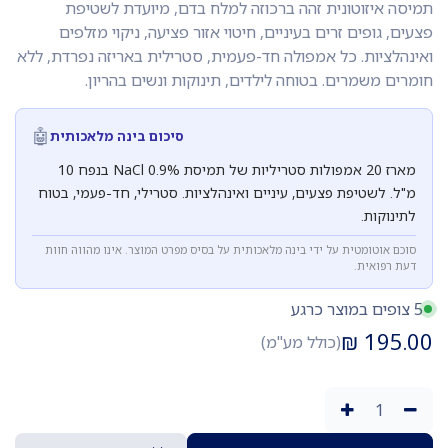
תמיסה איזוטונית זהה ברכוזה למלח בדם, מיועדת לשטיפת
פצעים, גופים זרים בעיניים, חיטוי אזור פציעה, ניקוי מזלפים
ואינהלציות. כל אמפולה חד-פעמית, סטרילית באריזה נפרדת, ללא
חומרים משמרים. בטוחה לילדים, תינוקות ונשים בהריון.
🤖
סיכום בינה מלאכותית
מארז 20 אמפולות סטריליות של תמיסת NaCl 0.9% בנפח 10
מ"ל. לשטיפת פצעים, עיניים ואינהלציות. סטרילי, חד-פעמי, בטוח
לתינוקות.
סוכם אוטומטית על ידי בינה מלאכותית על בסיס מפרט המוצר. אינו מהווה חוות
דעת רפואית.
5 צופים במוצר כרגע
₪
195.00
(כולל מע"מ)