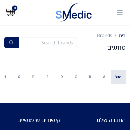
לג לתוכן
0
בית
Brands
מותגים
הכל
A
B
C
D
E
F
G
H
החברה שלנו
קישורים שימושיים