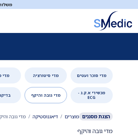
לג לתוכן
משלוח ח
ציוד סיעודי
תיקי עזרה ראשונה
כיבוי אש
דפיברילטו
מדי סוכר ועטים
מדי סיטורציה
מדי 
מכשירי א.ק.ג -
מדי גובה והיקף
בדיקת
ECG
הצגת
מסננים
מוצרים
דיאגנוסטיקה
מדי גובה והיק
מדי גובה והיקף