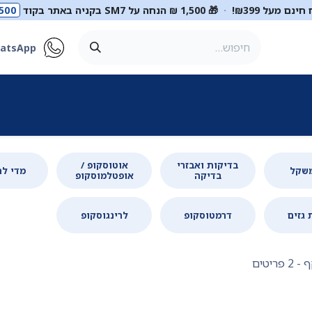
ינם מעל ₪399!
·
🎁 1,500 ₪ הנחה על SM7 בקניה באתר בקוד
500
atsApp
ר
סטטוסקופים
ריהוט רפואי
מכשור רפואי
דיאגנוסטיקה
מ
בדיקות ואבזרי
אוטוסקופ /
משקל
מדי לח
בדיקה
אופטלמוסקופ
 גזים
דרמטוסקופ
לרינגוסקופ
ף
- 2 פריטים