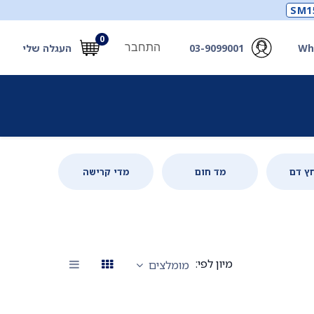
SM1
0
התחבר
Wh
03-9099001
העגלה שלי
תכלים
תכשירים
מחוללי חמצן ואביזרים
חילוץ
ץ דם
מד חום
מדי קרישה
מיון לפי:
מומלצים