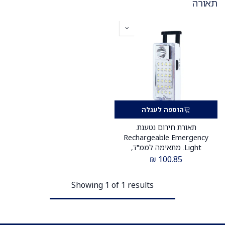
תאורה
הוספה לעגלה
תאורת חירום נטענת.
Rechargeable Emergency
Light. מתאימה לממ"ד,
הפסקות חשמל וחירום. תקן
₪
100.85
הג"א. ס.מדיק יבוא
Showing 1 of 1 results