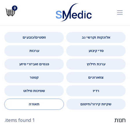
לג לתוכן
0
אלונקות וקרשי גב
ווסטים/כובעים
סדי קיבוע
ערכות
ערכת חילוץ
פנסים ואביזרי סיוע
צווארונים
קטטר
רדיו
שמיכות מילוט
שקיות קירור/חימום
תאורה
חנות
1 items found.