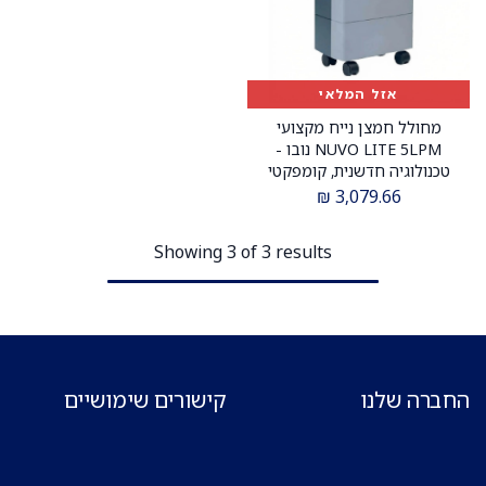
אזל המלאי
מחולל חמצן נייח מקצועי
NUVO LITE 5LPM נובו -
טכנולוגיה חדשנית, קומפקטי
וידידותי
₪
3,079.66
Showing 3 of 3 results
החברה שלנו
קישורים שימושיים