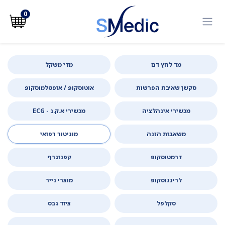
לג לתוכן
0
מד לחץ דם
מדי משקל
סקשן שאיבת הפרשות
אוטוסקופ / אופטלמוסקופ
מכשירי אינהלציה
מכשירי א.ק.ג - ECG
משאבות הזנה
מוניטור רפואי
דרמטוסקופ
קפנוגרף
לרינגוסקופ
מוצרי נייר
סקלפל
ציוד גבס