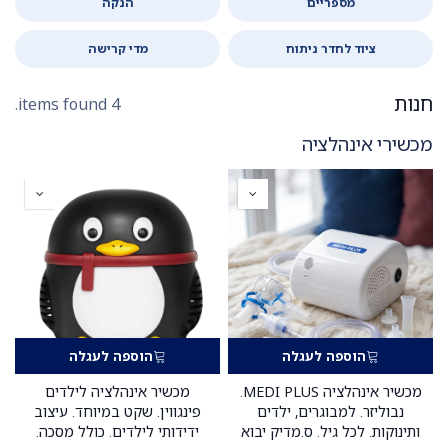
מספריים
הנקה
ציוד לחדר ניתוח
מדי קרישה
חנות
4 items found.
מכשירי אינהלציה
הוספה לעגלה
הוספה לעגלה
מכשיר אינהלציה MEDI PLUS.
מכשיר אינהלציה לילדים
נבוליזר. למבוגרים, ילדים
פינגווין. שקט במיוחד. עיצוב
ותינוקות. לכל גיל. ס.מדיק יבוא
ידידותי לילדים. כולל מסכה.