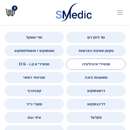
לג לתוכן
0
מד לחץ דם
מדי משקל
סקשן שאיבת הפרשות
אוטוסקופ / אופטלמוסקופ
מכשירי אינהלציה
מכשירי א.ק.ג - ECG
משאבות הזנה
מוניטור רפואי
דרמטוסקופ
קפנוגרף
לרינגוסקופ
מוצרי נייר
סקלפל
ציוד גבס