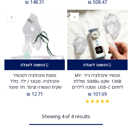
ס.מדיק יבוא
₪
148.31
₪
508.47
הוספה לעגלה
הוספה לעגלה
מכשיר אינהלציה נייד MY-
מסכת אינהלציה למכשיר
136B. שקט ≤50dB. סוללת
אינהלציה. מבוגר / ילד. כולל
ליתיום USB-C. מסכה לילדים
שקית העשרה וצינור. חד פעמי.
ומבוגרים. ס.מדיק יבוא
ס.מדיק יבוא
₪
12.71
₪
101.69
Showing 4 of 4 results