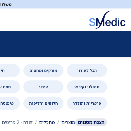
לג לתוכן
משלוח ח
ציוד סיעודי
תיקי עזרה ראשונה
כיבוי אש
דפיברילטו
הכל לעירוי
מזרקים ומחטים
חיט
וונפלון וקיבוע
עירוי
חסם ע
פרפריות והולדר
חלוקים וחליפות
פינצטה 
הצגת
מסננים
מוצרים
מתכלים
זונדה
- 2 פריטים