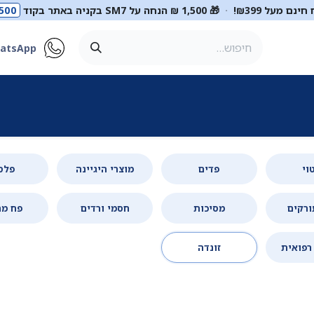
ינם מעל ₪399!
·
🎁 1,500 ₪ הנחה על SM7 בקניה באתר בקוד
500
atsApp
ר
סטטוסקופים
ריהוט רפואי
מכשור רפואי
דיאגנוסטיקה
מ
וי
פדים
מוצרי היגיינה
פלס
ורקים
מסיכות
חסמי ורדים
פח מח
רפואית
זונדה