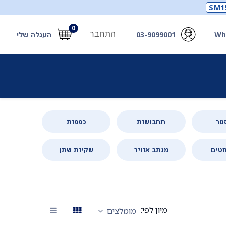
SM1
0
התחבר
Wh
03-9099001
העגלה שלי
תכלים
תכשירים
מחוללי חמצן ואביזרים
חילוץ
טר
תחבושות
כפפות
טים
מנתב אוויר
שקיות שתן
מיון לפי:
מומלצים