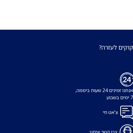
קוקים לעזרה?
נו זמינים 24 שעות ביממה,
צ'אט חי
צרו קשר איתנו