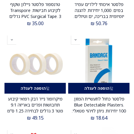
פלסטר איכותי לילדים עמיד
טרנספור פלסטר ניילון שקוף
במים. 1,000 יחידות. להגנה
לקיבוע חבישות. Transpore
יומיומית בבריכה, ים וטיולים.
PVC Surgical Tape. 3 גדלים
ס.מדיק יבוא
לבחירה: 1.25 ס"מ / 2.5 ס"מ / 5
₪
35.00
₪
50.76
ס"מ. מקביל לטרנספור 3M.
ס.מדיק יבוא
הוספה לעגלה
הוספה לעגלה
פלסטר כחול לתעשיית המזון.
מיקרופור נייר דבק רפואי קיבוע
Blue Detectable Plasters.
תחבושות ופדים באריזה 9.1
100 יחידות. ניתן לזיהוי מטאלי.
מטר 3 גדלים לבחירה 1.25 ס"מ
ס.מדיק יבוא
24 יחידות 2.5 ס"מ 12 יחידות 5
₪
49.15
₪
18.64
ס"מ 6 יחידות ס.מדיק יבוא