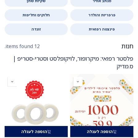
מנתב אוויר
שקיות שתן
פרפריות והולדר
חלוקים וחליפות
פינצטה רפואית
זונדה
חנות
12 items found.
פלסטר רפואי: מיקרופור, לויקופלסט וסטרי-סטריפ |
ס.מדיק
הוספה לעגלה
הוספה לעגלה