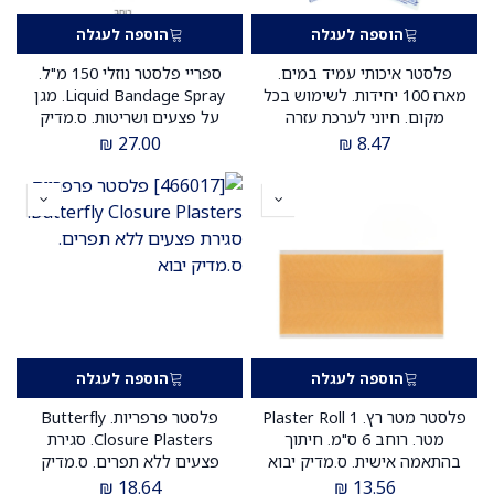
הוספה לעגלה
הוספה לעגלה
פלסטר איכותי עמיד במים.
ספריי פלסטר נוזלי 150 מ"ל.
מארז 100 יחידות. לשימוש בכל
Liquid Bandage Spray. מגן
מקום. חיוני לערכת עזרה
על פצעים ושריטות. ס.מדיק
ראשונה. ס.מדיק יבוא
יבוא
₪
27.00
₪
8.47
הוספה לעגלה
הוספה לעגלה
פלסטר מטר רץ. Plaster Roll 1
פלסטר פרפריות. Butterfly
מטר. רוחב 6 ס"מ. חיתוך
Closure Plasters. סגירת
בהתאמה אישית. ס.מדיק יבוא
פצעים ללא תפרים. ס.מדיק
יבוא
₪
18.64
₪
13.56