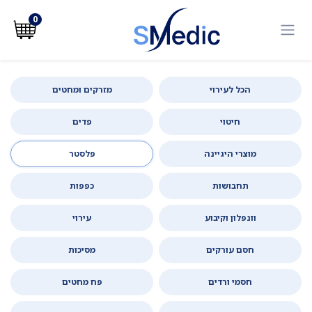
לג לתוכן
0
הכל לעירוי
מזרקים ומחטים
חיטוי
פדים
מוצרי היגיינה
פלסטר
תחבושות
כפפות
וונפלון וקיבוע
עירוי
חסם עורקים
מסיכות
חסמי ורדים
פח מחטים