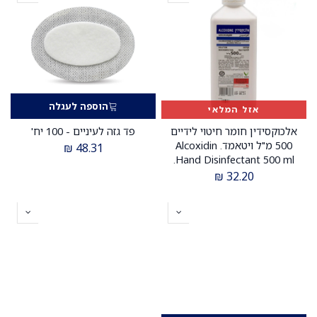
הוספה לעגלה
אזל המלאי
אלכוקסידין חומר חיטוי לידיים
פד גזה לעיניים - 100 יח'
500 מ"ל ויטאמד. Alcoxidin
₪
48.31
Hand Disinfectant 500 ml.
תחליף לספטול וספטל סקראב.
₪
32.20
עם כלורהקסידין. ס.מדיק יבוא