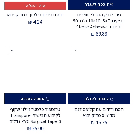
הוספה לעגלה
אזל המלאי
פד מדבק סטרילי שוליים
חסם ורידים סילקון ס.מדיק יבוא
דביקים. 7×5 ו10×10 ס"מ. 50
₪
4.24
יחידות. Sterile Adhesive
Gauze Pad.
₪
89.83
הוספה לעגלה
הוספה לעגלה
חסם ורידים עם קליפס דגם
טרנספור פלסטר ניילון שקוף
מד"א ס.מדיק יבוא
לקיבוע חבישות. Transpore
PVC Surgical Tape. 3 גדלים
₪
15.25
לבחירה: 1.25 ס"מ / 2.5 ס"מ / 5
₪
35.00
ס"מ. מקביל לטרנספור 3M.