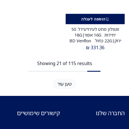
הוספה לעגלה
וונפלון מחט לעירוי/נידל. 50
יחידות. 16G אפור|18G
ירוק|22G כחול. BD Venflon.
IV Cannula Needle
₪
331.36
Showing 21 of 115 results
טען עוד
החברה שלנו
קישורים שימושיים