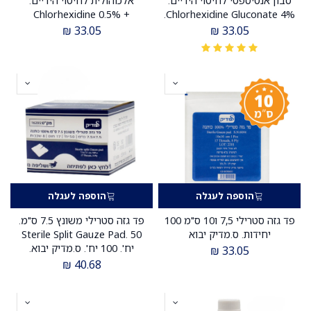
סבון אנטיספטי לחיטוי הידיים.
אלכוהולית לחיטוי הידיים.
Chlorhexidine 0.5% +
Chlorhexidine Gluconate 4%.
בקבוק 500 מ"ל. תוצרת Teva.
Ethanol 70%. בקבוק 500 מ"ל
₪
33.05
₪
33.05
ס.מדיק יבוא
כחול. תוצרת טבע מדיקל.
ס.מדיק יבוא
הוספה לעגלה
הוספה לעגלה
פד גזה סטרילי 7,5 ו10 ס"מ 100
פד גזה סטרילי משונץ 7.5 ס"מ.
יחידות. ס.מדיק יבוא
Sterile Split Gauze Pad. 50
יח'. 100 יח'. ס.מדיק יבוא.
₪
33.05
₪
40.68