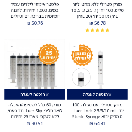
מזרק סטרילי ללא מחט. ליור
פלסטר איכותי לילדים עמיד
סליפ. 100 יח' (1, 2.5, 3, 5, 10
במים. 1,000 יחידות. להגנה
mL) או 50 יח' (20 mL)
יומיומית בבריכה, ים וטיולים.
ס.מדיק יבוא
₪
50.76
₪
56.78
הוספה לעגלה
הוספה לעגלה
מזרק סטרילי. עם נעילה. 100
מזרק 60 מ"ל לשטיפה/האכלה
יח'. Luer Lock 2.5/5/10 mL .
לואר סליפ. Luer Slip. חד פעמי,
ס.מדיק יבוא Sterile Syringe
ללא לטקס. מארז 25 יחידות.
ס.מדיק יבוא
₪
30.51
₪
64.41