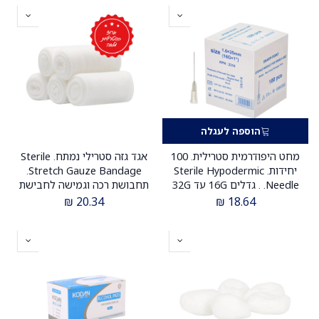
הוספה לעגלה
מחט היפודרמית סטרילית. 100
אגד גזה סטרילי נמתח. Sterile
יחידות. Sterile Hypodermic
Stretch Gauze Bandage.
Needle. . גדלים 16G עד 32G
תחבושת רכה וגמישה לחבישת
פצעים. מארז חמישייה (5 יח').
₪
20.34
₪
18.64
רוחב 5 / 7 / 10 ס"מ. ס.מדיק
יבוא