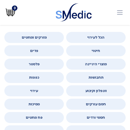
לג לתוכן
0
הכל לעירוי
מזרקים ומחטים
חיטוי
פדים
מוצרי היגיינה
פלסטר
תחבושות
כפפות
וונפלון וקיבוע
עירוי
חסם עורקים
מסיכות
חסמי ורדים
פח מחטים