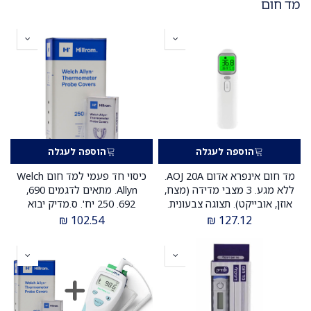
מד חום
הוספה לעגלה
הוספה לעגלה
מד חום אינפרא אדום AOJ 20A.
כיסוי חד פעמי למד חום Welch
ללא מגע. 3 מצבי מדידה (מצח,
Allyn. מתאים לדגמים 690,
אוזן, אובייקט). תצוגה צבעונית.
692. 250 יח'. ס.מדיק יבוא
זיכרון 40 מדידות. ס.מדיק יבוא
₪
102.54
₪
127.12