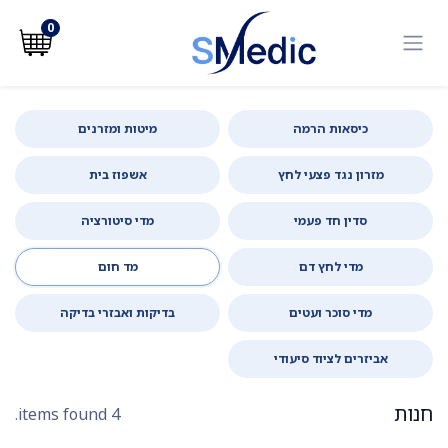
לג לתוכן
0
כיסאות הרמה
מיטות ומזרנים
מזרון נגד פצעי לחץ
אשפוז בית
סדין חד פעמי
מדי סיטורציה
מדי לחץ דם
מד חום
מדי סוכר ועטים
בדיקות ואבזרי בדיקה
אביזרים לציוד סיעודי
חנות
4 items found.