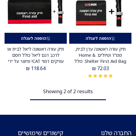
הוספה לעגלה
הוספה לעגלה
תיק עזרה ראשונה עדן לבית,
תיק עזרה ראשונה ליאל לבית או
ממ"ד וטיולים. Home &
לרכב דגם ליאל כולל חסם
Shelter First Aid Bag. כולל
עורקים דמוי CAT! מיוצר על ידי
חסם עורקים דמוי CAT. ס.מדיק
ס.מדיק
₪
118.64
₪
72.03
יבוא
Showing 2 of 2 results
החברה שלנו
קישורים שימושיים