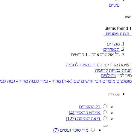
עיניים
חנות
1 items found.
הצגת
מסננים
מוצרים
תכשירים
ג'ל אולטרסאונד
- 1 פריטים
רשימת מחירים:
הנחת כמויות לדוגמה
הנחת כמויות לדוגמה
מיון לפי:
מומלצים
מומלצים
מוצרים הכי חדשים
שם (א-ת)
מחיר - נמוך לגבוה
מחיר - גבוה לנמ
קטגוריות
כל המוצרים
אמבט פראפין
(4)
דיאגנוסטיקה
(127)
מדי סוכר ועטים
(7)