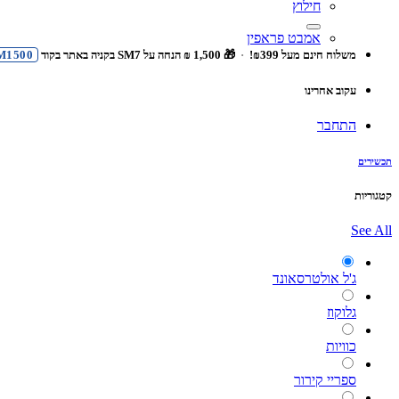
חילוץ
אמבט פראפין
משלוח חינם מעל ₪399!
·
🎁 1,500 ₪ הנחה על SM7 בקניה באתר בקוד
M1500
עקוב אחרינו
התחבר
תכשירים
קטגוריות
See All
ג'ל אולטרסאונד
גלוקוז
כוויות
ספריי קירור