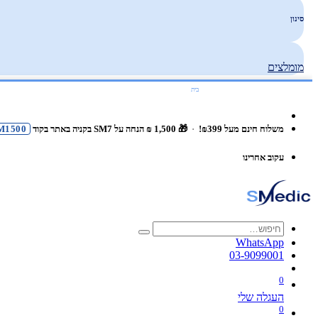
סינון
מומלצים
בית
משלוח חינם מעל ₪399!
·
🎁 1,500 ₪ הנחה על SM7 בקניה באתר בקוד
M1500
עקוב אחרינו
WhatsApp
03-9099001
0
העגלה שלי
0