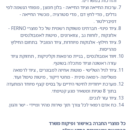
והדרכות במשרדינו.
ערכות החייאה וציוד החייאה - בלון חמצן , מפוחי הנשמה לפי
גדלים , מדי לחץ דם , מדי סטורציה , מכשיר החייאה -
דפיברילטור .
ציוד פינוי- חברתינו משווקת רשמית של כל מוצרי FERNO -
אלונקות , לוחות גב , צווארונים , מיטות לאמבולנסים
ציוד חילוץ- אלנוקות מיוחדות, ציוד המוביל בתחום החילוץ
מהריסות.
זיווד אמבולנסים , בניית מרפאות וקליניקות , תחזוקת ציוד
עזרה ראשונה וציוד מתכלה בשוטף.
ציוד לגיל השלישי - מוטות אחיזה למבוגרים , ציוד לרפואה
משלימה -רפואה סינית - מחטי דיקור , מיטות טיפול ועוד.
מערכת ייחודית לחיטוי הידיים על בסיס קצף מיוחד המתעדה
בתוך 8 שניות ומשאיר מגע קטיפתי.
ציוד עזר לנכים.
כח אדם רפואי לכל צורך תוך שירות מהיר ומיידי - ישר והגון.
כל מוצרי החברה באישור ופיקוח משרד