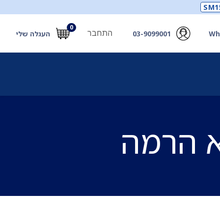
SM1
0
התחבר
Wh
03-9099001
העגלה שלי
תכלים
תכשירים
מחוללי חמצן ואביזרים
חילוץ
א הרמה