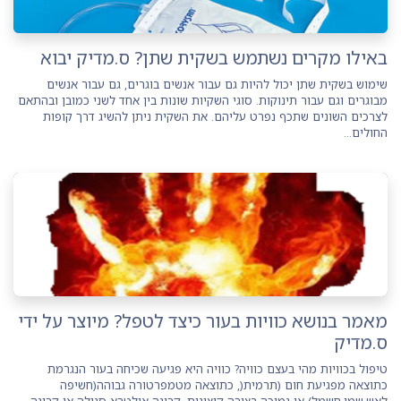
באילו מקרים נשתמש בשקית שתן? ס.מדיק יבוא
שימוש בשקית שתן יכול להיות גם עבור אנשים בוגרים, גם עבור אנשים
מבוגרים וגם עבור תינוקות. סוגי השקיות שונות בין אחד לשני כמובן ובהתאם
לצרכים השונים שתכף נפרט עליהם. את השקית ניתן להשיג דרך קופות
החולים...
מאמר בנושא כוויות בעור כיצד לטפל? מיוצר על ידי
ס.מדיק
טיפול בכוויות מהי בעצם כוויה? כוויה היא פגיעה שכיחה בעור הנגרמת
כתוצאה מפגיעת חום (תרמית(, כתוצאה מטמפרטורה גבוהה(חשיפה
לאש,שמן,חשמל) או נמוכה בצורה קיצונית, קרינה אולטרא סגולה או קרינה