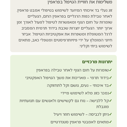
משלימות את חוויית הטיפול בפראפין
זוג נעלי בד איכותי המיועד לשימוש בטיפולי אמבט פראפין.
לאחר טבילת כפות הרגליים בפראפין החם, הנעליים
שומרות על חום הגוף ומאפשרות לטיפול לפעול לאורך זמן
ארוך יותר. הנעליים יוצרות שכבת בידוד תרמית המסביב
לרגל המטופלת ומשפרות את אפקטיביות הטיפול. אביזר
חיוני המומלץ על ידי פיזיותרפיסטים ומטפלי כאב, מתאים
לשימוש ביתי וקליני.
יתרונות מרכזיים
✓
שומרות על חום הגוף לאחר טבילה בפראפין
✓
בידוד תרמי – מאריכות את משך הטיפול האפקטיבי
✓
בד איכותי – נעים, נושם וקל לתחזוקה
✓
נמכר כזוג מלא לשימוש מיידי
✓
קל ללבישה – נוח גם לקשישים ולאנשים עם תנועתיות
מוגבלת
✓
ניתן לכביסה – לשימוש חוזר ויעיל
✓
מתאים לאמבטי פראפין סטנדרטיים