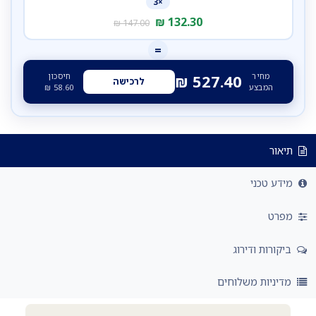
×3
₪
132.30
₪
147.00
=
מחיר
חיסכון
₪
527.40
לרכישה
המבצע
58.60
₪
תיאור
מידע טכני
מפרט
ביקורות ודירוג
מדיניות משלוחים