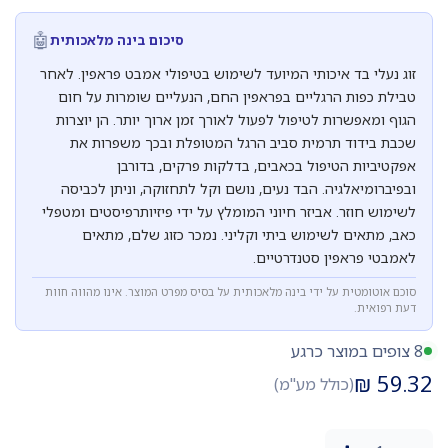
🤖
סיכום בינה מלאכותית
זוג נעלי בד איכותי המיועד לשימוש בטיפולי אמבט פראפין. לאחר
טבילת כפות הרגליים בפראפין החם, הנעליים שומרות על חום
הגוף ומאפשרות לטיפול לפעול לאורך זמן ארוך יותר. הן יוצרות
שכבת בידוד תרמית סביב הרגל המטופלת ובכך משפרות את
אפקטיביות הטיפול בכאבים, בדלקות פרקים, בדורבן
ובפיברומיאלגיה. הבד נעים, נושם וקל לתחזוקה, וניתן לכביסה
לשימוש חוזר. אביזר חיוני המומלץ על ידי פיזיותרפיסטים ומטפלי
כאב, מתאים לשימוש ביתי וקליני. נמכר כזוג שלם, מתאים
לאמבטי פראפין סטנדרטיים.
סוכם אוטומטית על ידי בינה מלאכותית על בסיס מפרט המוצר. אינו מהווה חוות
דעת רפואית.
8 צופים במוצר כרגע
₪
59.32
(כולל מע"מ)