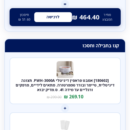
=
מחיר
חיסכון
₪
464.40
לרכישה
המבצע
51.60
₪
קנו בחבילה וחסכו
[180602] אמבט פראפין דיגיטלי PWH-3000A. תצוגה
דיגיטלית, טיימר ובורר טמפרטורה. מתאים לידיים, מרפקים
ורגליים עד מידה 41. ס.מדיק יבוא
₪
269.10
₪
299.00
+