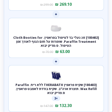
₪
269.10
₪
299.00
+
[180402] זוג נעלי בד לטיפול בפראפין. Cloth Booties for
Paraffin Treatment. שומרות על חום הגוף לאורך זמן
הטיפול. ס.מדיק יבוא
₪
63.00
₪
70.00
+
[180403] שקית פראפין THERABATH ללא ריח. Paraffin
Wax Refill. תוצרת ארה"ב. שקית בודדת לאמבט פראפין.
ס.מדיק יבוא
×3
₪
132.30
₪
147.00