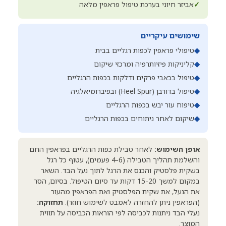
✓
אביזר חיוני בערכת טיפול פראפין מלאה
שימושים עיקריים
◆
טיפולי פראפין לכפות רגליים בבית
◆
קליניקות פיזיותרפיה ומרכזי שיקום
◆
טיפול בכאבי פרקים ודלקות בכפות הרגליים
◆
טיפול בדורבן (Heel Spur) ובפיברומיאלגיה
◆
טיפוח עור יבש בכפות הרגליים
◆
שיקום לאחר ניתוחים בכפות הרגליים
אופן השימוש:
לאחר טבילת כפות הרגליים בפראפין החם
והשלמת תהליך הטבילה (4-6 פעמים), עטוף כל רגל
בשקית פלסטיק והכנס את הרגל לתוך נעל הבד. השאר
במקום למשך 15-20 דקות עד סיום הטיפול. בסיום, הסר
את הנעל, את שקית הפלסטיק ואת הפראפין מהעור
(הפראפין ניתן להחזרה לאמבט לשימוש חוזר).
תחזוקה:
נעלי הבד ניתנות לכביסה לפי הוראות הכביסה על תווית
המוצר.