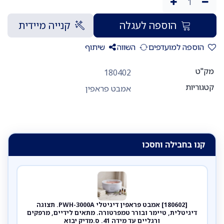
הוספה לעגלה
קנייה מיידית
הוספה למועדפים
השווה
שיתוף
מק"ט
180402
קטגוריות
אמבט פראפין
קנו בחבילה וחסכו
[180602] אמבט פראפין דיגיטלי PWH-3000A. תצוגה
דיגיטלית, טיימר ובורר טמפרטורה. מתאים לידיים, מרפקים
ורגליים עד מידה 41. ס.מדיק יבוא