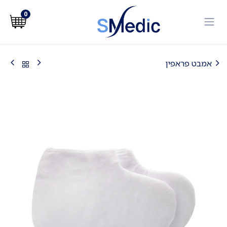
לג לתוכן
0
אמבט פראפין