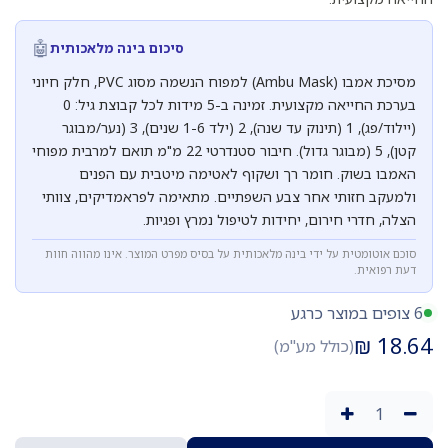
🤖
סיכום בינה מלאכותית
מסיכת אמבו (Ambu Mask) למפוח הנשמה מסוג PVC, חלק חיוני
בערכת החייאה מקצועית. זמינה ב-5 מידות לכל קבוצת גיל: 0
(יילוד/פג), 1 (תינוק עד שנה), 2 (ילד 1-6 שנים), 3 (נער/מבוגר
קטן), 5 (מבוגר גדול). חיבור סטנדרטי 22 מ"מ תואם למרבית מפוחי
האמבו בשוק. חומר רך ושקוף לאטימה מיטבית עם הפנים
ולמעקב חזותי אחר צבע השפתיים. מתאימה לפראמדיקים, צוותי
הצלה, חדרי חירום, יחידות לטיפול נמרץ ופגיות.
סוכם אוטומטית על ידי בינה מלאכותית על בסיס מפרט המוצר. אינו מהווה חוות
דעת רפואית.
6 צופים במוצר כרגע
₪
18.64
(כולל מע"מ)