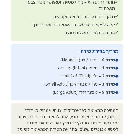
✓
חומר רך ושקוף – נוח למטופל ומאפשר ניטור צבע
השפתיים
✓
חלק חיוני בערכת החייאה מקצועית
✓
קלה לניקוי וחיטוי או חד-פעמית בהתאם לצורך
✓
זמינה במלאי – משלוח מהיר
מדריך בחירת מידה
◆
מידה 0
– יילוד / פג (Neonate)
◆
מידה 1
– תינוק (Infant) עד שנה
◆
מידה 2
– ילד (Child) 1-6 שנים
◆
מידה 3
– נער / מבוגר קטן (Small Adult)
◆
מידה 5
– מבוגר גדול (Large Adult)
המסיכה מתאימה לפראמדיקים, צוותי אמבולנס, חדרי
חירום, יחידות לטיפול נמרץ, אמבולנסים, חדרי לידה, פגיות
ומחלקות ילדים. מומלץ להחזיק בערכה מספר מידות
לכיסוי מטופלים שונים. בחר את המידה המתאימה לפי גיל