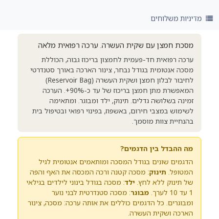
מדיניות משלוחים
מסכת חמצן עם שקית העשרה. ערכה רפואית מלאה
ערכה רפואית חד-פעמית לחמצון בריכוז גבוה, הכוללת
מסכה אנטומית בגודל נבחר, צינור הארכה באורך סטנדרטי
לחיבור לבלון חמצן ושקית העשרה (Reservoir Bag)
המאפשרת מתן חמצן בריכוז של עד כ-90%+. הערכה
זמינה בשלושה גדלים. תינוק, ילד ומבוגר. ומתאימה
לשימוש במצבי חירום, באשפוז, בפינוי רפואי ובטיפול בית
בהנחיית צוות מוסמך.
מה ההבדל בין הדגמים?
הדגמים שונים בגודל המסכה ומותאמים אנטומית לגיל
המטופל.
תינוק
: מסכה קטנה ורכה המכסה את האף והפה
של תינוק ללא לחץ.
ילד
: מסכה בגודל בינוני לילדים בגילאי
1 עד 10 לערך.
מבוגר
: מסכה סטנדרטית לבני נוער
ומבוגרים. כל הדגמים כוללים את אותה ערכה: מסכה, צינור
הארכה ושקית העשרה.