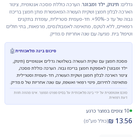
גדלים:
תינוק, ילד ומבוגר
. הערכה כוללת מסכה אנטומית, צינור
הארכה לבלון חמצן ושקית העשרה המאפשרת מתן חמצן בריכוז
גבוה של עד כ-90%+. חד-פעמית סטרילית, עומדת בתקנים
רפואיים, ללא לטקס, מתאימה לאמבולנסים, מרפאות, בתי חולים
וטיפול בית. מגיעה עם שנה אחריות ס.מדיק.
🤖
סיכום בינה מלאכותית
מסכת חמצן עם שקית העשרה בשלושה גדלים אנטומיים (תינוק,
ילד ומבוגר) לאספקת חמצן בריכוז גבוה. הערכה כוללת מסכה,
צינור הארכה לבלון חמצן ושקית העשרה, חד-פעמית וסטרילית.
מתאימה לחירום, פינוי רפואי ואשפוז, עם שנה אחריות של ס.מדיק.
סוכם אוטומטית על ידי בינה מלאכותית על בסיס מפרט המוצר. אינו מהווה חוות
דעת רפואית.
10 צופים במוצר כרגע
₪
13.56
(כולל מע"מ)