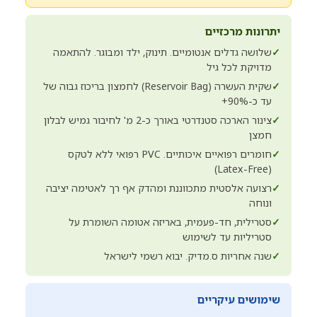
יתרונות מרכזיים
✓
שלושה גדלים אנטומיים. תינוק, ילד ומבוגר. להתאמה
מדויקת לכל גיל
✓
שקית העשרה (Reservoir Bag) לחמצון בריכוז גבוה של
עד כ-90%+
✓
צינור הארכה סטנדרטי באורך כ-2 מ' לחיבור גמיש לבלון
חמצן
✓
חומרים רפואיים איכותיים. PVC רפואי ללא לטקס
(Latex-Free)
✓
רצועה אלסטית מתכווננת ומהדק אף רך לאטימה יציבה
ונוחה
✓
סטרילית, חד-פעמית, באריזה אטומה השומרת על
סטריליות עד לשימוש
✓
שנה אחריות ס.מדיק. יבוא רשמי לישראל
שימושים עיקריים