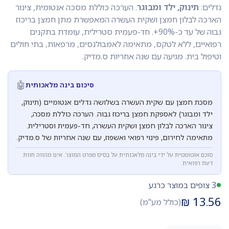
גדלים:
תינוק, ילד ומבוגר
. הערכה כוללת מסכה אנטומית, צינור
הארכה לבלון חמצן ושקית העשרה המאפשרת מתן חמצן בריכוז
גבוה של עד כ-90%+. חד-פעמית סטרילית, עומדת בתקנים
רפואיים, ללא לטקס, מתאימה לאמבולנסים, מרפאות, בתי חולים
וטיפול בית. מגיעה עם שנה אחריות ס.מדיק.
🤖
סיכום בינה מלאכותית
מסכת חמצן עם שקית העשרה בשלושה גדלים אנטומיים (תינוק,
ילד ומבוגר) לאספקת חמצן בריכוז גבוה. הערכה כוללת מסכה,
צינור הארכה לבלון חמצן ושקית העשרה, חד-פעמית וסטרילית.
מתאימה לחירום, פינוי רפואי ואשפוז, עם שנה אחריות של ס.מדיק.
סוכם אוטומטית על ידי בינה מלאכותית על בסיס מפרט המוצר. אינו מהווה חוות
דעת רפואית.
3 צופים במוצר כרגע
₪
13.56
(כולל מע"מ)