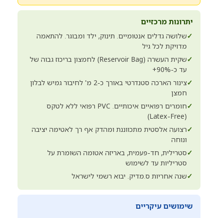
יתרונות מרכזיים
✓
שלושה גדלים אנטומיים. תינוק, ילד ומבוגר. להתאמה
מדויקת לכל גיל
✓
שקית העשרה (Reservoir Bag) לחמצון בריכוז גבוה של
עד כ-90%+
✓
צינור הארכה סטנדרטי באורך כ-2 מ' לחיבור גמיש לבלון
חמצן
✓
חומרים רפואיים איכותיים. PVC רפואי ללא לטקס
(Latex-Free)
✓
רצועה אלסטית מתכווננת ומהדק אף רך לאטימה יציבה
ונוחה
✓
סטרילית, חד-פעמית, באריזה אטומה השומרת על
סטריליות עד לשימוש
✓
שנה אחריות ס.מדיק. יבוא רשמי לישראל
שימושים עיקריים