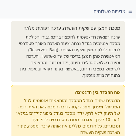
מדיניות משלוחים
מסכת חמצן עם שקית העשרה. ערכה רפואית מלאה
ערכה רפואית חד-פעמית לחמצון בריכוז גבוה, הכוללת
מסכה אנטומית בגודל נבחר, צינור הארכה באורך סטנדרטי
לחיבור לבלון חמצן ושקית העשרה (Reservoir Bag)
המאפשרת מתן חמצן בריכוז של עד כ-90%+. הערכה
זמינה בשלושה גדלים. תינוק, ילד ומבוגר. ומתאימה
לשימוש במצבי חירום, באשפוז, בפינוי רפואי ובטיפול בית
בהנחיית צוות מוסמך.
מה ההבדל בין הדגמים?
הדגמים שונים בגודל המסכה ומותאמים אנטומית לגיל
המטופל.
תינוק
: מסכה קטנה ורכה המכסה את האף והפה
של תינוק ללא לחץ.
ילד
: מסכה בגודל בינוני לילדים בגילאי
1 עד 10 לערך.
מבוגר
: מסכה סטנדרטית לבני נוער
ומבוגרים. כל הדגמים כוללים את אותה ערכה: מסכה, צינור
הארכה ושקית העשרה.