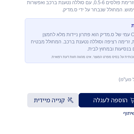
זרימה רציפה 0.5-3LPM וזרימת פולסים 0.5-6, עם סוללה נטענת ברכב ואפשרות
מוש. המחולל שנבחר על ידי ס.מדיק.
ת
מחולל חמצן נייד Oxilife עמי של ס.מדיק הוא פתרון ניידות מלא לחמצן
ת, זרימה רציפה וסוללה נטענת ברכב. המחולל מבטיח
 בנסיעות ובמחוץ לבית.
כותית על בסיס מפרט המוצר. אינו מהווה חוות דעת רפואית.
ל מע"מ)
הוספה לעגלה
קנייה מיידית
יתוף