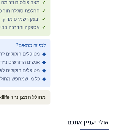
✓
מצב פולסים וזרימה
✓
החלפת סוללה תוך כד
✓
יבואן רשמי ס.מדיק. 5 שנות אחריות ואיכות מוכחת
✓
אספקה והדרכה בבית 
למי זה מתאים?
◆
מטופלים הזקוקים לח
◆
אנשים הדורשים נייד
◆
מטופלים הזקוקים לשימוש 24/7 
◆
כל מי שמחפש מחולל 
מחולל חמצן נייד Oxilife | עגלה מובנית | זרימה רציפה 0.5-3LPM | יבואן ס.מדיק | 5 שנות אחריות
אולי יעניין אתכם