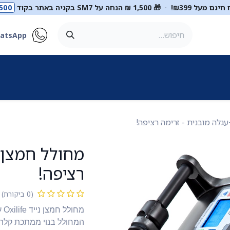
ינם מעל ₪399!
·
🎁 1,500 ₪ הנחה על SM7 בקניה באתר בקוד
500
atsApp
ר
סטטוסקופים
ריהוט רפואי
מכשור רפואי
דיאגנוסטיקה
מ
עגלה מובנית - זרימה רציפה!
מחולל חמצן נ
רציפה!
(0 ביקורת)
המחולל בנוי ממתכת קלה 