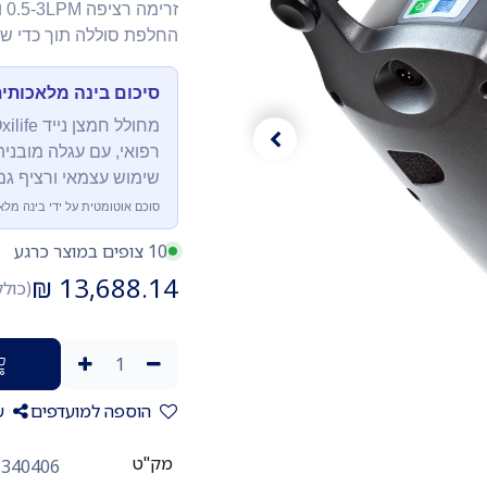
החלפת סוללה תוך כדי שי
סיכום בינה מלאכותי
רפואי, עם עגלה מובני
שימוש עצמאי ורציף גם
סוכם אוטומטית על ידי בינה מלא
10 צופים במוצר כרגע
₪
13,688.14
(כול
הוספה למועדפים
ש
מק"ט
340406