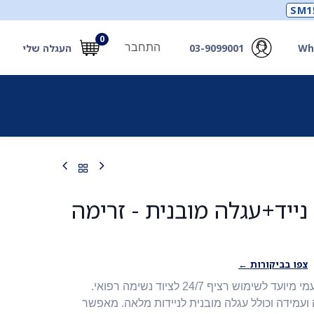
SM1
0
התחבר
Wh
03-9099001
העגלה שלי
תכלים
תכשירים
מחוללי חמצן ואביזרים
חילוץ
ייד+עגלה מובנית - זרימה
צפו בביקורות ←
מחולל חמצן נייד Oxilife עמי מיועד לשימוש רציף 24/7 לציוד נשימה רפואי.
ועמידה וכולל עגלה מובנית לניידות מלאה. מאפשר