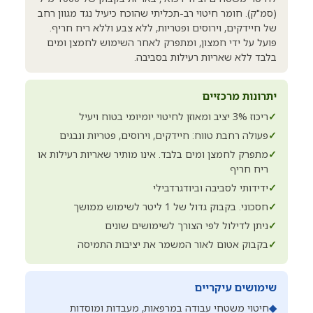
(סמ"ק). חומר חיטוי רב-תכליתי שהוכח כיעיל נגד מגוון רחב
של חיידקים, וירוסים ופטריות, ללא צבע וללא ריח חריף.
פועל על ידי חמצון, ומתפרק לאחר השימוש לחמצן ומים
בלבד ללא שאריות רעילות בסביבה.
יתרונות מרכזיים
✓
ריכוז 3% יציב ומאוזן לחיטוי יומיומי בטוח ויעיל
✓
פעולה רחבת טווח: חיידקים, וירוסים, פטריות ונבגים
✓
מתפרק לחמצן ומים בלבד. אינו מותיר שאריות רעילות או
ריח חריף
✓
ידידותי לסביבה וביודגרדבילי
✓
חסכוני. בקבוק גדול של 1 ליטר לשימוש ממושך
✓
ניתן לדילול לפי הצורך לשימושים שונים
✓
בקבוק אטום לאור המשמר את יציבות התמיסה
שימושים עיקריים
◆
חיטוי משטחי עבודה במרפאות, מעבדות ומוסדות