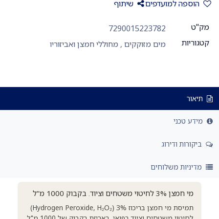
הוספה למועדפים
שיתוף
מק"ט
7290015223782
קטגוריות
מים מזוקקים
,
מחוללי חמצן ואביזוריו
תיאור
מידע טכני
ביקורות ודירוג
מדיניות משלוחים
מי חמצן 3% לחיטוי משטחים וציוד. בקבוק 1000 מ"ל
תמיסת מי חמצן בריכוז 3% (Hydrogen Peroxide, H₂O₂)
לחיטוי משטחים וציוד רפואי, באריזת בקבוק של 1000 מ"ל