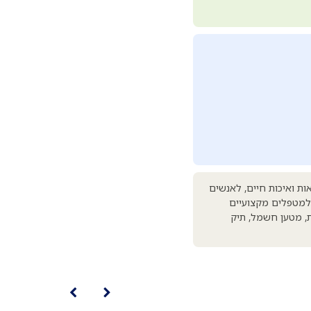
 על עצמאות ואיכות חיים, לאנשים
למטפלים מקצועיים
לתפעול. כולל באריזה: מחולל SPIRIT-3, סוללה נטענת, מטען חשמל, תיק