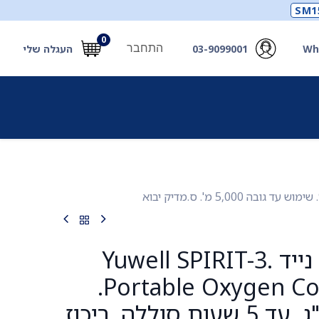
SM1
0
התחבר
Wh
03-9099001
העגלה שלי
תכלים
תכשירים
מחוללי חמצן ואביזרים
חילוץ
מחולל חמצן נייד Yuwell SPIRIT-3.
Portable Oxygen Concentrator.
משקל 2.4 ק"ג. עד 5 שעות סוללה. ריכוז