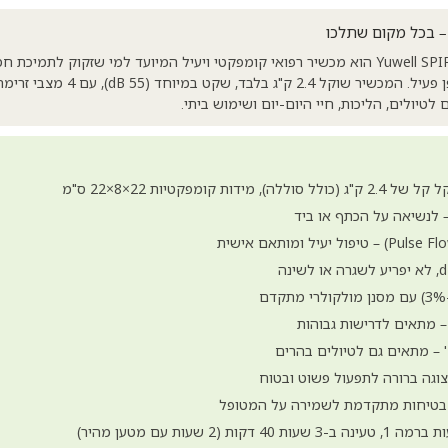
– בכל מקום שתלכו
מחולל החמצן הנייד Yuwell SPIRIT-3 הוא מכשיר רפואי קומפקטי ויעיל המיועד למי שזקוק
מהבית, לטייל ולחיות באופן פעיל. המכש
ת קומפקטיות 22×8×22 ס"מ
– לנשיאה על הכתף או ביד
וגה ברורה לתפעול פשוט ובטוח
 בטיחות מתקדמת לשמירה על המטופל