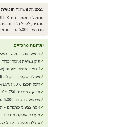
עצמאות ונשימה חופשית 
גובה של 5,000 מ' – מתאים לטיולים, הליכות, חיי היום-יום ושימוש ביתי.
יתרונות מרכזיים
✓
חופש תנועה מלא – משקל קל של 2.4 ק"ג (כולל סוללה), מידו
✓
תיק נשיאה איכותי כלול 
✓
4 מצבי זרימה פועמת (Pulse Flow) – טיפול יעיל ומותאם אישית
✓
פעולה שקטה – רק 55 dB, לא יפריע לשגרה או לשינה
✓
ריכוז חמצן 90% (±6%/-3%) עם מסנן מולקולרי מתקדם
✓
ספיקה מירבית 750 מ"ל – מתאים לדרישות גבוהות
✓
שימוש עד גובה 5,000 מ' – מתאים גם לטיולים בהרים
✓
מסך צבעוני מתקדם – תצ
✓
מערכת אזעקה מובנית –
✓
סוללה נטענת – עד 5 שעות ברמה 1, טעינה ב-3 שעות 40 דקות (2 שעות עם מטען מהיר)