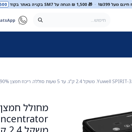
ינם מעל ₪399!
·
🎁 1,500 ₪ הנחה על SM7 בקניה באתר בקוד
500
atsApp
ר
סטטוסקופים
ריהוט רפואי
מכשור רפואי
דיאגנוסטיקה
מ