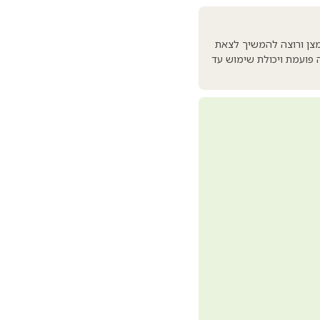
 לתמיכת חמצן ורוצה להמשיך לצאת
יר שוקל 2.4 ק"ג בלבד, שקט במיוחד (55 dB), עם 4 מצבי זרימה פועמת ויכולת שימוש עד