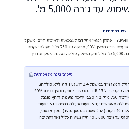
חמצן 90%. שימוש עד גובה 5,000 מ'.
צפו בביקורות ←
מחולל חמצן נייד Yuwell SPIRIT-3 – פתרון רפואי מתקדם לעצמאות ולאיכות חיים. משקל
2.4 ק"ג בלבד, 4 מצבי זרימה פועמת, ריכוז חמצן 90%, ספיקה עד 750 מ"ל, פעולה שקטה
(55 dB) ויכולת שימוש עד גובה 5,000 מ'. כולל תיק נשיאה, סוללה נטענת, מטען ומדריך
🤖
סיכום בינה מלאכותית
Yuwell SPIRIT-3 הוא מחולל חמצן נייד במשקל 2.4 ק"ג (1.8 ק"ג ללא סוללה),
מידות 22×8×22 ס"מ ופעולה שקטה של 55 dB. המכשיר מספק חמצן בריכוז 90%
(±6%/-3%), עם ספיקה מירבית 750 מ"ל ב-4 מצבי זרימה פועמת, ולחץ מוגבל
מקסימלי של 150 kPa. הסוללה מאפשרת עד 5 שעות פעולה ברמה 1 ו-2 שעות
ברמה 4, עם טעינה ב-3 שעות 40 דקות (או 2 שעות במטען מהיר). מסך צבעוני,
מערכת אזעקה מובנית, שימוש עד גובה 5,000 מ', תיק נשיאה כלול ואחריות יצרן