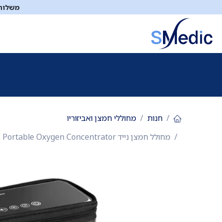
לג לתוכן
משלוח ח
ציוד סיעודי
תיקי עזרה ראשונה
כיבוי אש
דפיברילטו
חנות
מחוללי חמצן ואביזוריו
מחולל חמצן נייד Yuwell SPIRIT-3. Portable Oxygen Concentrator. משקל 2.4 ק"ג. עד 5 שעות סוללה. ריכוז חמצן 90%. שימוש עד גובה 5,000 מ'. ס.מדיק יבוא