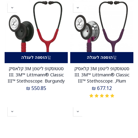
יבוא רשמי לישראל.
דגם 5807. ממברנה כפולה.
אחריות יצרן 5 שנים . יבוא רשמי
לישראל.
הוספה לעגלה
הוספה לעגלה
סטטוסקופ ליטמן 3M קלאסיק
סטטוסקופ ליטמן 3M קלאסיק
III. 3M™ Littmann® Classic
III. 3M™ Littmann® Classic
III™ Stethoscope. Burgundy
III™ Stethoscope. ,Plum
purple, mirror finish, purple
Black Edition. דגם 5868. צבע
₪
550.85
₪
677.12
neck . דגם 5960. צבע סגול
בורגונדי מהדורה שחורה.
שזיף גימור ראי צוואר סגול
ממברנה כפולה. אחריות יצרן 5
ממברנה כפולה. אחריות יצרן 5
שנים . יבוא רשמי לישראל
שנים . יבוא רשמי לישראל