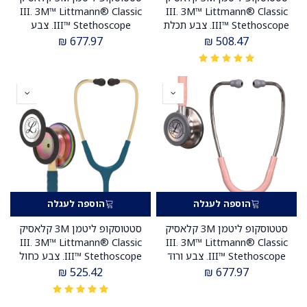
III. 3M™ Littmann® Classic
III. 3M™ Littmann® Classic
III™ Stethoscope. צבע תכלת
III™ Stethoscope. צבע
שמיים. Sky Blue. דגם 5630.
בורגונדי מושחר גימור שמפניה.
₪
677.97
₪
508.47
ממברנה כפולה. אחריות יצרן 5
Burgundy color, black metal,
שנים . יבוא רשמי לישראל.
champagne finish. דגם 5864.
ממברנה כפולה. אחריות יצרן 5
שנים . יבוא רשמי לישראל.
הוספה לעגלה
הוספה לעגלה
סטטוסקופ ליטמן 3M קלאסיק
סטטוסקופ ליטמן 3M קלאסיק
III. 3M™ Littmann® Classic
III. 3M™ Littmann® Classic
III™ Stethoscope. צבע ורוד
III™ Stethoscope. צבע כחול
פנינה סאטן גמיש. Pearl Pink
קריביאן מתכת זהובה גימור
₪
525.42
₪
677.97
Soft Tubing. דגם 5910.
קשת. Caribbean blue color,
ממברנה כפולה. אחריות יצרן.
gold metal, rainbow finish.