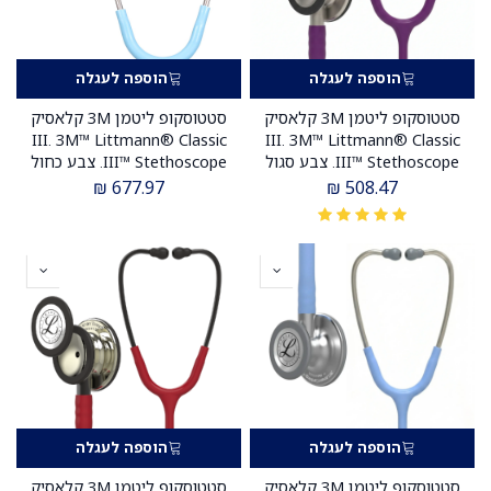
הוספה לעגלה
הוספה לעגלה
סטטוסקופ ליטמן 3M קלאסיק
סטטוסקופ ליטמן 3M קלאסיק
III. 3M™ Littmann® Classic
III. 3M™ Littmann® Classic
III™ Stethoscope. צבע סגול
III™ Stethoscope. צבע כחול
לבנדר. Lavender. דגם 5832.
מרינה צינור סאטן גמיש.
₪
677.97
₪
508.47
ממברנה כפולה. אחריות יצרן 5
Marina blue, flexible satin
שנים . יבוא רשמי לישראל.
tubing. דגם 5912C. ממברנה
כפולה. אחריות יצרן 5 שנים
.יבוא רשמי לישראל.
הוספה לעגלה
הוספה לעגלה
סטטוסקופ ליטמן 3M קלאסיק
סטטוסקופ ליטמן 3M קלאסיק