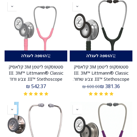
הוספה לעגלה
הוספה לעגלה
סטטוסקופ ליטמן 3M קלאסיק
סטטוסקופ ליטמן 3M קלאסיק
III. 3M™ Littmann® Classic
III. 3M™ Littmann® Classic
III™ Stethoscope. צבע שחור.
III™ Stethoscope. צבע ורוד
Black. דגם 5620. ממברנה
פנינה. Pearl Pink. דגם 5633.
₪
542.37
₪
381.36
₪
600.00
כפולה. אחריות יצרן 5 שנים.
ממברנה כפולה. אחריות יצרן 5
יבוא רשמי לישראל.
שנים. יבוא רשמי לישראל.