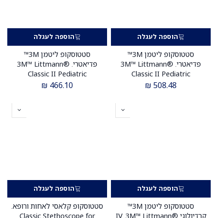
הוספה לעגלה
הוספה לעגלה
סטטוסקופ ליטמן 3M™
סטטוסקופ ליטמן 3M™
פדיאטרי. 3M™ Littmann®
פדיאטרי. 3M™ Littmann®
Classic II Pediatric
Classic II Pediatric
Stethoscope. צבע אדום. Red.
Stethoscope. צבע ורוד פטל.
₪
466.10
₪
508.48
דגם 2113R. אחריות יצרן 5
Raspberry Pink. דגם 2122.
שנים. יבוא רשמי לישראל.
אחריות יצרן 5 שנים. יבוא רשמי
לישראל.
הוספה לעגלה
הוספה לעגלה
סטטוסקופ ליטמן 3M™
סטטוסקופ קלאסי לאחות ורופא.
קרדיולוגי IV. 3M™ Littmann®
Classic Stethoscope for