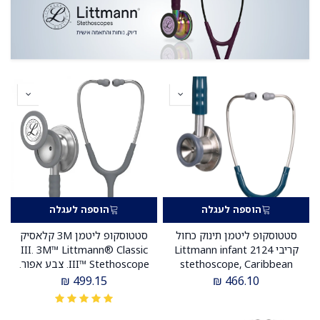
הוספה לעגלה
הוספה לעגלה
סטטוסקופ ליטמן תינוק כחול
סטטוסקופ ליטמן 3M קלאסיק
קריבי 2124 Littmann infant
III. 3M™ Littmann® Classic
stethoscope, Caribbean
III™ Stethoscope. צבע אפור.
blue אחריות יצרן 5 שנים. יבוא
Gray. דגם 5621. ממברנה
₪
499.15
₪
466.10
רשמי לישראל.
כפולה. אחריות יצרן 5 שנים.
יבוא רשמי לישראל.