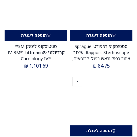
הוספה לעגלה
הוספה לעגלה
סטטוסקופ רפפורט. Sprague
סטטוסקופ ליטמן 3M™
Rapport Stethoscope. עיצוב
קרדיולוגי IV. 3M™ Littmann®
צינור כפול וראש כפול. לרופאים,
Cardiology IV™
אחיות וחובשים. ס.מדיק יבוא
Stethoscope. צבע שזיף מוט
₪
1,101.69
₪
84.75
סגול גימור קשת בענן. Plum
Purple Stem Cloud Arch. דגם
6205. ראש כפול. אחריות יצרן 5
שנים. יבוא רשמי לישראל.
הוספה לעגלה