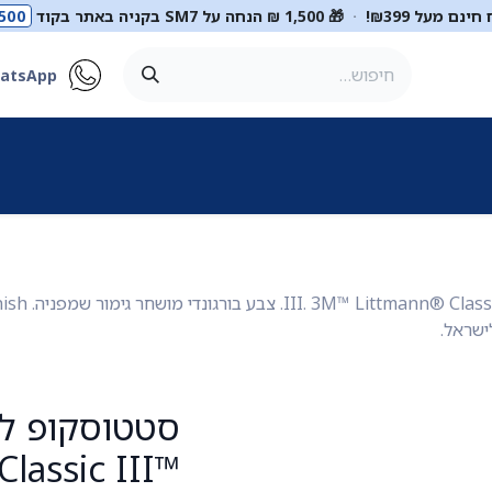
ינם מעל ₪399!
·
🎁 1,500 ₪ הנחה על SM7 בקניה באתר בקוד
500
atsApp
ר
סטטוסקופים
ריהוט רפואי
מכשור רפואי
דיאגנוסטיקה
מ
lassic III™