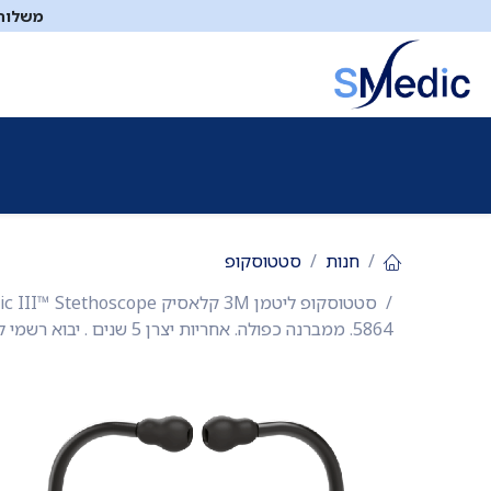
לג לתוכן
משלוח ח
ציוד סיעודי
תיקי עזרה ראשונה
כיבוי אש
דפיברילטו
חנות
סטטוסקופ
5864. ממברנה כפולה. אחריות יצרן 5 שנים . יבוא רשמי לישראל.