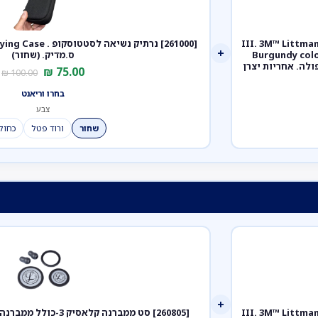
ק III. 3M™ Littmann® Classic III™
+
Stet. צבע בורגונדי מושחר גימור שמפניה. Burgundy color,
ס.מדיק. (שחור)
bla. דגם 5864. ממברנה כפולה. אחריות יצרן
₪
75.00
₪
100.00
בחרו וריאנט
צבע
שחור
ורוד פטל
כחול
+
ק III. 3M™ Littmann® Classic III™
[260805] סט ממברנה קלאסיק 3-כולל ממברנה צד קדמי ואחורי+אוזניות