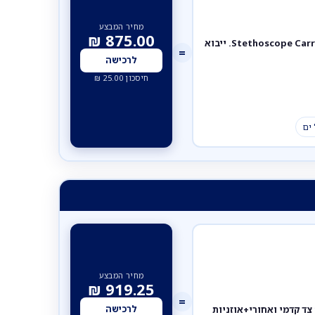
מחיר המבצע
₪
875.00
[261000] נרתיק נשיאה לסטטוסקופ . Stethoscope Carrying Case. ייבוא
=
לרכישה
חיסכון
25.00
₪
 ים
מחיר המבצע
₪
919.25
=
לרכישה