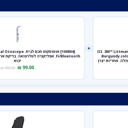
+
ק III. 3M™ Littmann® Classic III™
Stet. צבע בורגונדי מושחר גימור שמפניה. Burgundy color,
Fi/Bluetooth. אפליקציה לטלרפואה. בדי
bla. דגם 5864. ממברנה כפולה. אחריות יצרן
יבוא
₪
99.00
₪
189.00