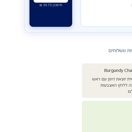
חיסכון
39.75
₪
ות משלוחים
Litt קלאסיק Classic III מציע איכות אקוסטית יוצאת דופן עם ראש
יבה ללחץ האצבעות
ם.