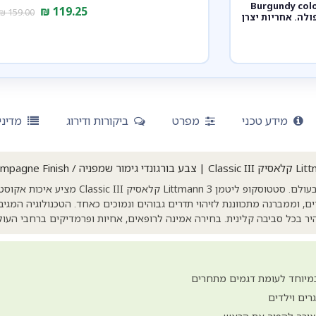
Stet. צבע בורגונדי מושחר גימור שמפניה. Burgundy color,
₪
119.25
₪
159.00
bla. דגם 5864. ממברנה כפולה. אחריות יצרן
מידע טכני
מפרט
ביקורות ודירוג
מדיני
הסטטוסקופ הנמכר ביותר בעולם. סטטוסקופ ליטמן mann 3
ים, וממברנה מתכווננת לזיהוי תדרים גבוהים ונמוכים כאחד. הטכנולוגיה המג
ר בכל סביבה קלינית. בחירה אמינה לרופאים, אחיות ופרמדיקים ברחבי העול
במיוחד לעומת דגמים מתחרים
ים וילדים