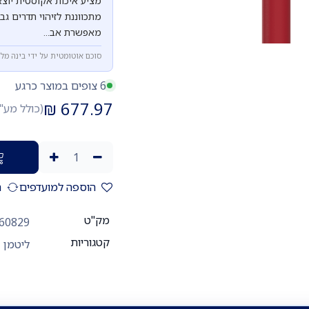
מציע איכות אקוסטית יוצא
מתכווננת לזיהוי תדרים ג
מאפשרת אב...
סוכם אוטומטית על ידי בינה מל
6 צופים במוצר כרגע
₪
677.97
(כולל מע"
הוספה למועדפים
ה
מק"ט
60829
קטגוריות
ליטמן 3M קלאסיק III