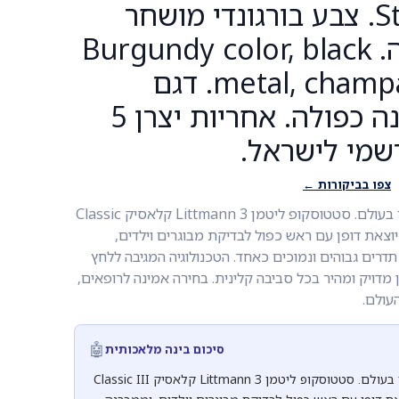
Stethoscope. צבע בורגונדי מושחר
גימור שמפניה. Burgundy color, black
metal, champagne finish. דגם
5864. ממברנה כפולה. אחריות יצרן 5
רשמי לישראל.
צפו בביקורות ←
הסטטוסקופ הנמכר ביותר בעולם. סטטוסקופ ליטמן Littmann 3 קלאסיק Classic
 יוצאת דופן עם ראש כפול לבדיקת מבוגרים וילדים,
תדרים גבוהים ונמוכים כאחד. הטכנולוגיה המגיבה ללחץ
ויק ומהיר בכל סביבה קלינית. בחירה אמינה לרופאים,
עולם.
🤖
סיכום בינה מלאכותית
הסטטוסקופ הנמכר ביותר בעולם. סטטוסקופ ליטמן Littmann 3 קלאסיק Classic III