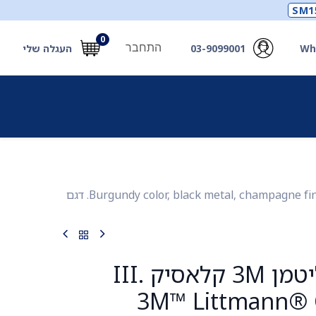
SM1
0
התחבר
Wh
03-9099001
העגלה שלי
תכלים
תכשירים
מחוללי חמצן ואביזרים
חילוץ
סטטוסקופ ליטמן 3M קלאסיק III. 3M™ Littmann® Classic III™ Stethoscope. צבע בורגונדי מושחר גימור שמפניה. Burgundy color, black metal, champagne finish. דגם
סטטוסקופ ליטמן 3M קלאסיק III.
3M™ Littmann® C