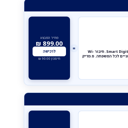
מחיר המבצע
₪
899.00
=
[100804] אוטוסקופ חכם לבית. Smart Digital Otoscope. חיבור Wi-
לרכישה
קת אוזניים לכל המשפחה. ס.מדיק
חיסכון
90.00
₪