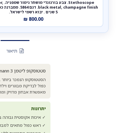
hoscope
ck metal, champagne finish
5 שנים . יבוא רשמי לישראל.
₪
800.00
תיאור
סטטוסקופ ליטמן Littmann 3 קלאסיק Classic III | צבע בורגונדי גימור שמפניה / Burgundy Champagne Finish
כפול לבדיקת מבוגרים וילד
מאפשרת אבחון מדויק ומהי
יתרונות
✓ איכות אקוסטית גבוהה 
✓ ראש כפול מתאים למבוגר