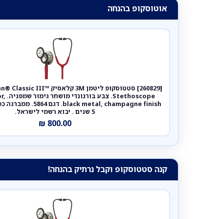
אוטוסקופ בהנחה
[260829] סטטוסקופ ליטמן 3M קלאסי
hoscope
ck metal, champagne finish
5 שנים . יבוא רשמי לישראל.
₪
800.00
קנה סטטוסקופ וקבל נרתיק בהנחה!