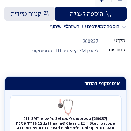
הוספה לעגלה
קנייה מיידית
הוספה למועדפים
השווה
שיתוף
מק"ט
260837
קטגוריות
ליטמן 3M קלאסיק III
,
סטטוסקופ
אוטוסקופ בהנחה
[260837] סטטוסקופ ליטמן 3M קלאסיק III. 3M™
Littmann® Classic III™ Stethoscope. צבע ורוד פנינה
סאטן גמיש. Pearl Pink Soft Tubing. דגם 5910. ממברנה