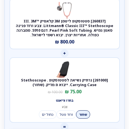
[260837] סטטוסקופ ליטמן 3M קלאסיק III. 3M™
Littmann® Classic III™ Stethoscope. צבע ורוד פנינה
סאטן גמיש. Pearl Pink Soft Tubing. דגם 5910. ממברנה
כפולה. אחריות יצרן. יבוא רשמי לישראל.
₪
800.00
+
[261000] נרתיק נשיאה לסטטוסקופ . Stethoscope
Carrying Case. ייבוא ס.מדיק. (שחור)
₪
75.00
₪
100.00
בחרו וריאנט
צבע
שחור
ורוד פטל
כחול ים
=