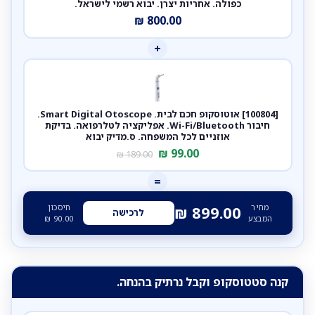
כפולה. אחריות יצרן. יבוא רשמי לישראל.
₪
800.00
+
[100804] אוטוסקופ חכם לבית. Smart Digital Otoscope.
חיבור Wi-Fi/Bluetooth. אפליקציה לטלרפואה. בדיקת
אוזניים לכל המשפחה. ס.מדיק יבוא
₪
99.00
₪
189.00
=
מחיר
חיסכון
₪
899.00
לרכישה
המבצע
90.00
₪
קנה סטטוסקופ וקבל נרתיק בהנחה.