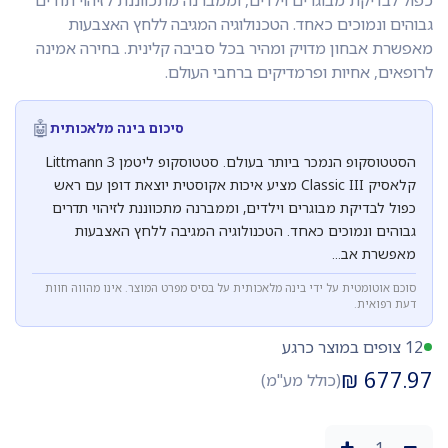
כפול לבדיקת מבוגרים וילדים, וממברנה מתכווננת לזיהוי תדרים
גבוהים ונמוכים כאחד. הטכנולוגיה המגיבה ללחץ האצבעות
מאפשרת אבחון מדויק ומהיר בכל סביבה קלינית. בחירה אמינה
לרופאים, אחיות ופרמדיקים ברחבי העולם.
🤖
סיכום בינה מלאכותית
הסטטוסקופ הנמכר ביותר בעולם. סטטוסקופ ליטמן Littmann 3
קלאסיק Classic III מציע איכות אקוסטית יוצאת דופן עם ראש
כפול לבדיקת מבוגרים וילדים, וממברנה מתכווננת לזיהוי תדרים
גבוהים ונמוכים כאחד. הטכנולוגיה המגיבה ללחץ האצבעות
מאפשרת אב...
סוכם אוטומטית על ידי בינה מלאכותית על בסיס מפרט המוצר. אינו מהווה חוות
דעת רפואית.
12 צופים במוצר כרגע
₪
677.97
(כולל מע"מ)