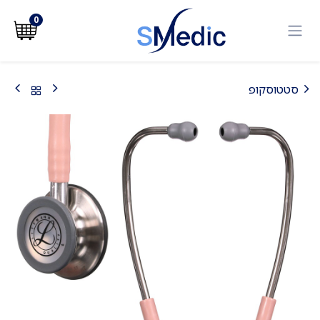
לג לתוכן
0
סטטוסקופ