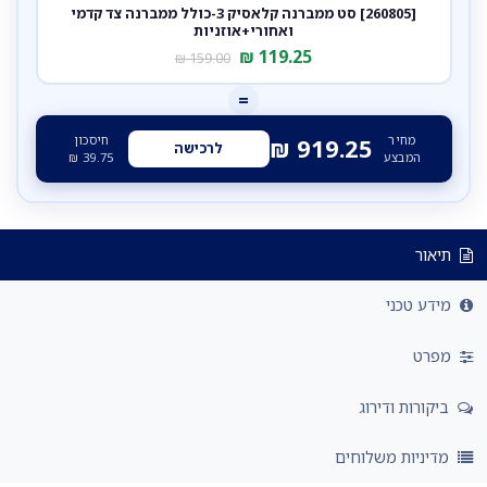
[260805] סט ממברנה קלאסיק 3-כולל ממברנה צד קדמי
ואחורי+אוזניות
₪
119.25
₪
159.00
=
מחיר
חיסכון
₪
919.25
לרכישה
המבצע
39.75
₪
תיאור
מידע טכני
מפרט
ביקורות ודירוג
מדיניות משלוחים