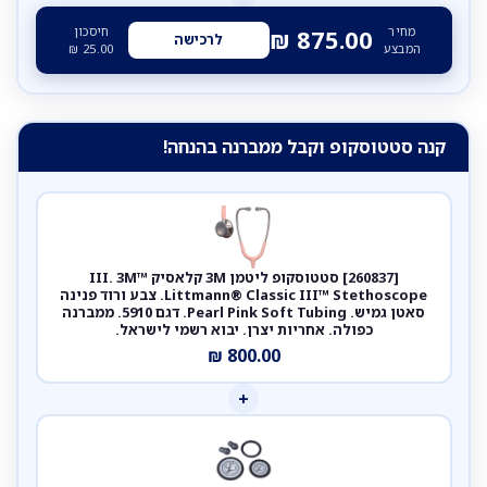
מחיר
חיסכון
₪
875.00
לרכישה
המבצע
25.00
₪
קנה סטטוסקופ וקבל ממברנה בהנחה!
[260837] סטטוסקופ ליטמן 3M קלאסיק III. 3M™
Littmann® Classic III™ Stethoscope. צבע ורוד פנינה
סאטן גמיש. Pearl Pink Soft Tubing. דגם 5910. ממברנה
כפולה. אחריות יצרן. יבוא רשמי לישראל.
₪
800.00
+