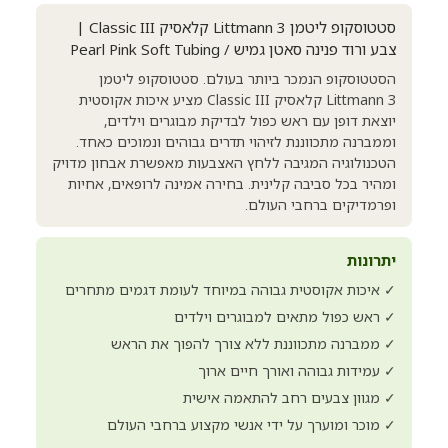
סטטוסקופ ליטמן Littmann 3 קלאסיק Classic III |
צבע ורוד פנינה סאטן גמיש / Pearl Pink Soft Tubing
הסטטוסקופ הנמכר ביותר בעולם. סטטוסקופ ליטמן
Littmann 3 קלאסיק Classic III מציע איכות אקוסטית
יוצאת דופן עם ראש כפול לבדיקת מבוגרים וילדים,
וממברנה מתכווננת לזיהוי תדרים גבוהים ונמוכים כאחד.
הטכנולוגיה המגיבה ללחץ האצבעות מאפשרת אבחון מדויק
ומהיר בכל סביבה קלינית. בחירה אמינה לרופאים, אחיות
ופרמדיקים ברחבי העולם.
יתרונות
✓ איכות אקוסטית גבוהה במיוחד לעומת דגמים מתחרים
✓ ראש כפול מתאים למבוגרים וילדים
✓ ממברנה מתכווננת ללא צורך להפוך את הראש
✓ עמידות גבוהה ואורך חיים ארוך
✓ מגוון צבעים רחב להתאמה אישית
✓ מוכר ומוערך על ידי אנשי מקצוע ברחבי העולם