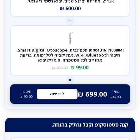
2113R. אחריות יצרן 5 שנים. יבוא רשמי לישראל.
₪
600.00
+
[100804] אוטוסקופ חכם לבית. Smart Digital Otoscope.
חיבור Wi-Fi/Bluetooth. אפליקציה לטלרפואה. בדיקת
אוזניים לכל המשפחה. ס.מדיק יבוא
₪
99.00
₪
189.00
=
מחיר
חיסכון
₪
699.00
לרכישה
המבצע
90.00
₪
קנה סטטוסקופ וקבל נרתיק בהנחה.