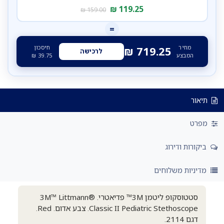
₪
119.25
₪
159.00
=
מחיר
חיסכון
₪
719.25
לרכישה
המבצע
39.75
₪
תיאור
מפרט
ביקורות ודירוג
מדיניות משלוחים
סטטוסקופ ליטמן 3M™ פדיאטרי. 3M™ Littmann®
Classic II Pediatric Stethoscope. צבע אדום. Red.
דגם 2114.