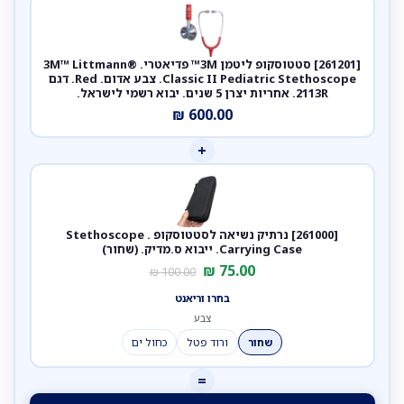
[261201] סטטוסקופ ליטמן 3M™ פדיאטרי. 3M™ Littmann®
Classic II Pediatric Stethoscope. צבע אדום. Red. דגם
2113R. אחריות יצרן 5 שנים. יבוא רשמי לישראל.
₪
600.00
+
[261000] נרתיק נשיאה לסטטוסקופ . Stethoscope
Carrying Case. ייבוא ס.מדיק. (שחור)
₪
75.00
₪
100.00
בחרו וריאנט
צבע
שחור
ורוד פטל
כחול ים
=