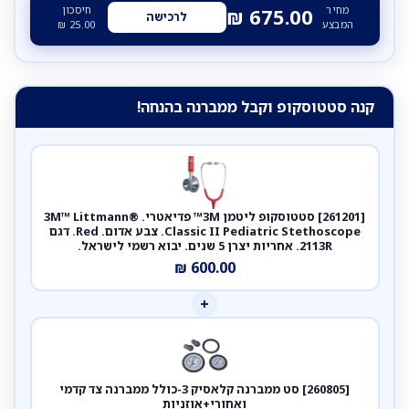
מחיר
חיסכון
₪
675.00
לרכישה
המבצע
25.00
₪
קנה סטטוסקופ וקבל ממברנה בהנחה!
[261201] סטטוסקופ ליטמן 3M™ פדיאטרי. 3M™ Littmann®
Classic II Pediatric Stethoscope. צבע אדום. Red. דגם
2113R. אחריות יצרן 5 שנים. יבוא רשמי לישראל.
₪
600.00
+
[260805] סט ממברנה קלאסיק 3-כולל ממברנה צד קדמי
ואחורי+אוזניות