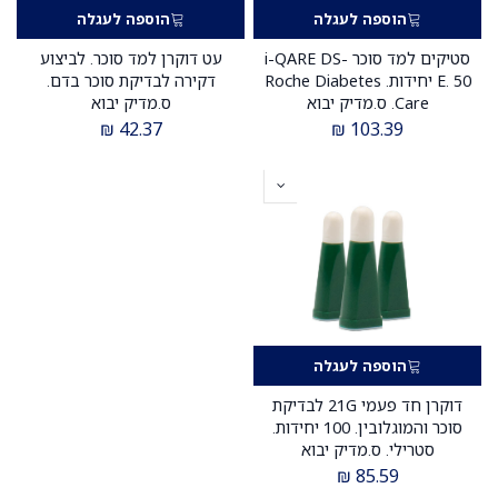
הוספה לעגלה
הוספה לעגלה
סטיקים למד סוכר i-QARE DS-
עט דוקרן למד סוכר. לביצוע
E. 50 יחידות. Roche Diabetes
דקירה לבדיקת סוכר בדם.
Care. ס.מדיק יבוא
ס.מדיק יבוא
₪
42.37
₪
103.39
הוספה לעגלה
דוקרן חד פעמי 21G לבדיקת
סוכר והמוגלובין. 100 יחידות.
סטרילי. ס.מדיק יבוא
₪
85.59