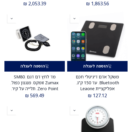
יבוא
ס.מדיק יבוא
₪
2,053.39
₪
1,863.56
הוספה לעגלה
הוספה לעגלה
משקל אדם דיגיטלי חכם
מד לחץ דם דגם SM80.
Bluetooth. עד 150 ק"ג.
Zumax זומקס. מנגנון כפול.
אפליקציית Leaone
Zero Point. תלייה על קיר.
לסמארטפון. מדידת משקל,
ס.מדיק יבוא
₪
569.49
₪
127.12
BMI, אחוזי שומן, מסת שריר,
מים ועוד. ס.מדיק יבוא