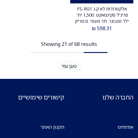
אלקטרודות לא.ק.ג FS-RG1
פריג'ל סקינטאקט. 1,500 יח'.
ילד ומבוגר. חד פעמי. ס.מדיק
יבוא
₪
598.31
Showing 21 of 68 results
טען עוד
החברה שלנו
קישורים שימושיים
אודותינו
תקנון האתר