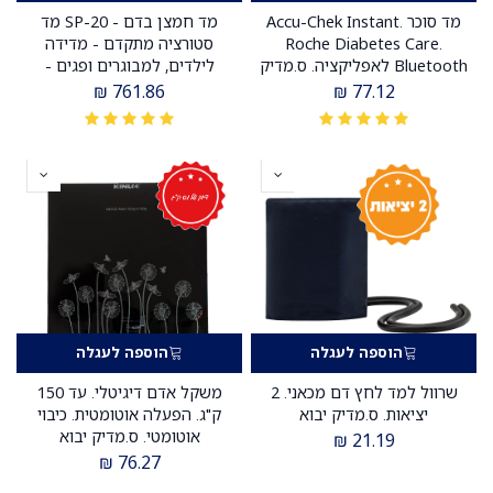
מד סוכר Accu-Chek Instant.
מד חמצן בדם - SP-20 מד
Roche Diabetes Care.
סטורציה מתקדם - מדידה
Bluetooth לאפליקציה. ס.מדיק
לילדים, למבוגרים ופגים -
יבוא
סוללת ליתיום עד 40 שעות
₪
761.86
₪
77.12
פולס - פולס אוקסימטר ידני
ס.מדיק יבוא
הוספה לעגלה
הוספה לעגלה
שרוול למד לחץ דם מכאני. 2
משקל אדם דיגיטלי. עד 150
יציאות. ס.מדיק יבוא
ק"ג. הפעלה אוטומטית. כיבוי
אוטומטי. ס.מדיק יבוא
₪
21.19
₪
76.27