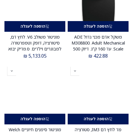
הוספה לעגלה
הוספה לעגלה
משקל אדם מכני גדול ADE
מוניטור משולב V6. לחץ דם,
M308800. Adult Mechanical
סיטורציה, דופק וטמפרטורה.
Scale. עד 160 ק"ג. דיוק 500
למבוגרים וילדים. ס.מדיק יבוא
גרם. ייצור גרמניה. ס.מדיק יבוא
₪
5,133.05
₪
422.88
הוספה לעגלה
הוספה לעגלה
מד לחץ דם IM3, סטורציה
מוניטור סימנים חיוניים Welch