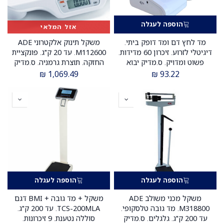
הוספה לעגלה
אזל המלאי
מד לחץ דם ומד דופק ביתי.
משקל תינוק אלקטרוני ADE
דיגיטלי לזרוע. זיכרון 60 מדידות.
M112600. עד 20 ק"ג. פונקציית
פשוט ומדויק. ס.מדיק יבוא
החזקה. תוצרת גרמניה. ס.מדיק
יבוא
₪
1,069.49
₪
93.22
הוספה לעגלה
הוספה לעגלה
משקל מכני משולב ADE
משקל + מד גובה + BMI דגם
M318800. מד גובה טלסקופי.
TCS-200MLA. עד 200 ק"ג.
עד 200 ק"ג. גלגלים. ס.מדיק
סוללה נטענת. 9 זיכרונות.