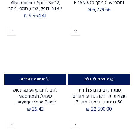
וטמפ' Cov מסך מגע EDAN
Allyn Connex Spot. SpO2,
NIBP, דופק, CO2, טמפ'. מסך
₪
6,779.66
7". ס.מדיק יבוא
₪
9,564.41
הוספה לעגלה
הוספה לעגלה
מנתח גזים בדם i15. נייד.
להב לרינגוסקופ מקינטוש
תוצאות תוך דקה. 10 פרמטרים.
מעוגל. Macintosh
50 דגימות בטעינה. מסך 7
Laryngoscope Blade.
אינץ'. WiFi. USB. ס.מדיק יבוא
פלסטיק חד פעמי עם סיב
₪
25.42
₪
22,500.00
אופטי. מידות 1 עד 4 לבחירה.
תואם תקן ISO 7376. ס.מדיק
יבוא