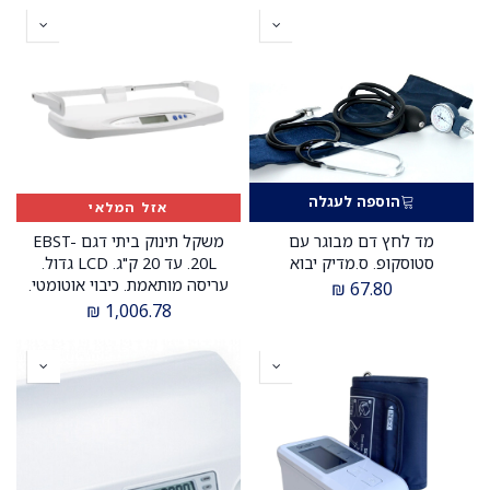
הוספה לעגלה
אזל המלאי
מד לחץ דם מבוגר עם
משקל תינוק ביתי דגם EBST-
סטוסקופ. ס.מדיק יבוא
20L. עד 20 ק"ג. LCD גדול.
עריסה מותאמת. כיבוי אוטומטי.
₪
67.80
ס.מדיק יבוא
₪
1,006.78