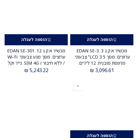
הוספה לעגלה
הוספה לעגלה
מכשיר א.ק.ג EDAN SE-3. 3
מכשיר א.ק.ג EDAN SE-301. 12
ערוצים. מסך LCD 3.5" צבעוני.
ערוצים. מסך מגע צבעוני. Wi-Fi
מדפסת מובנית. 12 לידים.
/ ללא חיבור / SIM 4G. נייד וקל
ס.מדיק יבוא
משקל. ס.מדיק יבוא
₪
5,243.22
₪
3,096.61
הוספה לעגלה