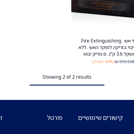
לבנת כיבוי אש . Fire Extinguishing
הוספה לעגלה
B. כיבוי בזריקה למוקד האש . ללא
 ס.מדיק יבוא
599.00
₪
(44% הנחה)
Showing 2 of 2 results
קישורים שימושיים
פורטל
ז