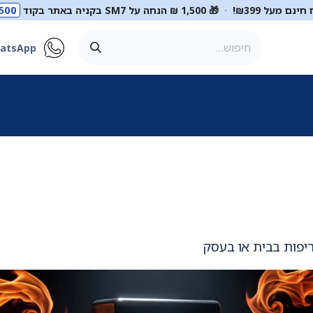
ינם מעל ₪399!
·
🎁 1,500 ₪ הנחה על SM7 בקניה באתר בקוד
500
atsApp
ר
סטטוסקופים
ריהוט רפואי
מכשור רפואי
דיאגנוסטיקה
מ
ריפות בבית או בעסק