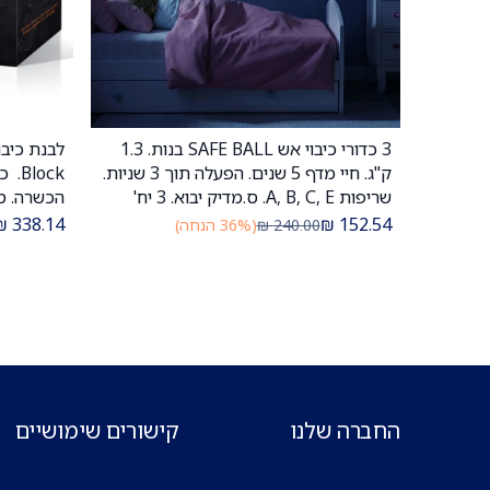
3 כדורי כיבוי אש SAFE BALL בנות. 1.3
הוספה לעגלה
ק"ג. חיי מדף 5 שנים. הפעלה תוך 3 שניות.
lock
שריפות A, B, C, E. ס.מדיק יבוא. 3 יח'
הכשרה. משקל 3.6 ק"ג.
₪
338.14
₪
152.54
240.00
₪
(36% הנחה)
החברה שלנו
קישורים שימושיים