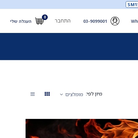
SM1
0
התחבר
Wh
03-9099001
העגלה שלי
תכלים
תכשירים
מחוללי חמצן ואביזרים
חילוץ
מיון לפי:
מומלצים