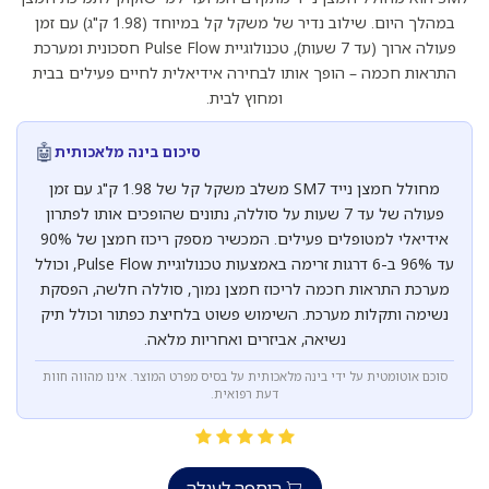
במהלך היום. שילוב נדיר של משקל קל במיוחד (1.98 ק"ג) עם זמן
פעולה ארוך (עד 7 שעות), טכנולוגיית Pulse Flow חסכונית ומערכת
התראות חכמה – הופך אותו לבחירה אידיאלית לחיים פעילים בבית
ומחוץ לבית.
🤖
סיכום בינה מלאכותית
מחולל חמצן נייד SM7 משלב משקל קל של 1.98 ק"ג עם זמן
פעולה של עד 7 שעות על סוללה, נתונים שהופכים אותו לפתרון
אידיאלי למטופלים פעילים. המכשיר מספק ריכוז חמצן של 90%
עד 96% ב-6 דרגות זרימה באמצעות טכנולוגיית Pulse Flow, וכולל
מערכת התראות חכמה לריכוז חמצן נמוך, סוללה חלשה, הפסקת
נשימה ותקלות מערכת. השימוש פשוט בלחיצת כפתור וכולל תיק
נשיאה, אביזרים ואחריות מלאה.
סוכם אוטומטית על ידי בינה מלאכותית על בסיס מפרט המוצר. אינו מהווה חוות
דעת רפואית.
הוספה לעגלה