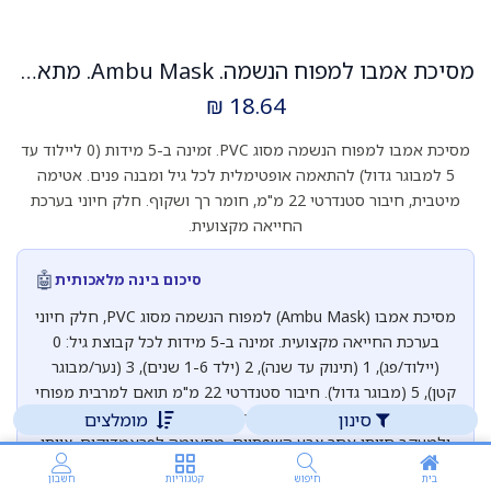
מסיכת אמבו למפוח הנשמה. Ambu Mask. מתאימה לאמבו PVC. זמינה במידות 0, 1, 2, 3, 5. ס.מדיק יבוא
₪
18.64
מסיכת אמבו למפוח הנשמה מסוג PVC. זמינה ב-5 מידות (0 ליילוד עד
5 למבוגר גדול) להתאמה אופטימלית לכל גיל ומבנה פנים. אטימה
מיטבית, חיבור סטנדרטי 22 מ"מ, חומר רך ושקוף. חלק חיוני בערכת
החייאה מקצועית.
🤖
סיכום בינה מלאכותית
מסיכת אמבו (Ambu Mask) למפוח הנשמה מסוג PVC, חלק חיוני
בערכת החייאה מקצועית. זמינה ב-5 מידות לכל קבוצת גיל: 0
(יילוד/פג), 1 (תינוק עד שנה), 2 (ילד 1-6 שנים), 3 (נער/מבוגר
קטן), 5 (מבוגר גדול). חיבור סטנדרטי 22 מ"מ תואם למרבית מפוחי
האמבו בשוק. חומר רך ושקוף לאטימה מיטבית עם הפנים
סינון
מומלצים
ולמעקב חזותי אחר צבע השפתיים. מתאימה לפראמדיקים, צוותי
הצלה, חדרי חירום, יחידות לטיפול נמרץ ופגיות.
בית
חיפוש
קטגוריות
חשבון