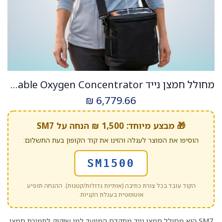
מחולל חמצן נייד SM7. Portable Oxygen Concentrator. משקל 1.98 ק"ג. עד 7 שעות סוללה. טכנולוגיית Pulse Flow. ס.מדיק יבוא
₪
6,779.66
🎁 מבצע מיוחד: 1,500 ₪ הנחה על SM7
הוסיפו את המוצר לעגלה והזינו את קוד הקופון בעת התשלום:
SM1500
הקוד עובד בכל צורת כתיבה (אותיות גדולות/קטנות). ההנחה תופיע
אוטומטית בעגלת הקניות.
SM7 הוא מחולל חמצן נייד מתקדם המיועד למי שזקוק לתמיכת חמצן