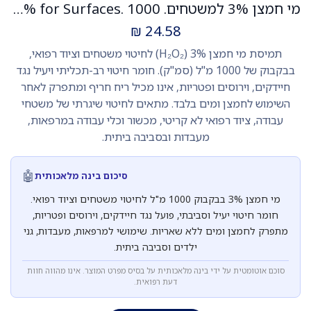
מי חמצן 3% למשטחים. Hydrogen Peroxide 3% for Surfaces. 1000 מ"ל. חיטוי משטחים וציוד רפואי. ס.מדיק
₪
24.58
תמיסת מי חמצן 3% (H₂O₂) לחיטוי משטחים וציוד רפואי,
בבקבוק של 1000 מ"ל (סמ"ק). חומר חיטוי רב-תכליתי ויעיל נגד
חיידקים, וירוסים ופטריות, אינו מכיל ריח חריף ומתפרק לאחר
השימוש לחמצן ומים בלבד. מתאים לחיטוי שיגרתי של משטחי
עבודה, ציוד רפואי לא קריטי, מכשור וכלי עבודה במרפאות,
מעבדות ובסביבה ביתית.
🤖
סיכום בינה מלאכותית
מי חמצן 3% בבקבוק 1000 מ"ל לחיטוי משטחים וציוד רפואי.
חומר חיטוי יעיל וסביבתי, פועל נגד חיידקים, וירוסים ופטריות,
מתפרק לחמצן ומים ללא שאריות. שימושי למרפאות, מעבדות, גני
ילדים וסביבה ביתית.
סוכם אוטומטית על ידי בינה מלאכותית על בסיס מפרט המוצר. אינו מהווה חוות
דעת רפואית.