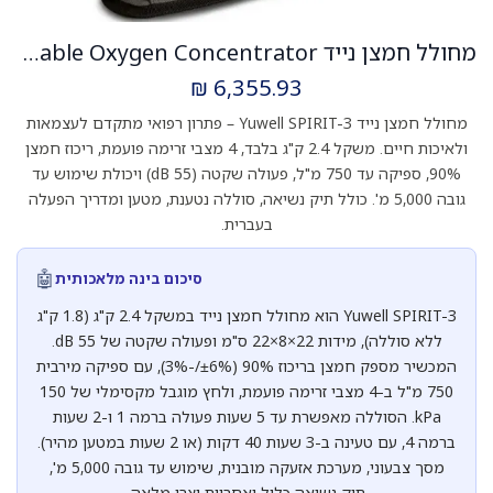
מחולל חמצן נייד Yuwell SPIRIT-3. Portable Oxygen Concentrator. משקל 2.4 ק"ג. עד 5 שעות סוללה. ריכוז חמצן 90%. שימוש עד גובה 5,000 מ'. ס.מדיק יבוא
₪
6,355.93
מחולל חמצן נייד Yuwell SPIRIT-3 – פתרון רפואי מתקדם לעצמאות
ולאיכות חיים. משקל 2.4 ק"ג בלבד, 4 מצבי זרימה פועמת, ריכוז חמצן
90%, ספיקה עד 750 מ"ל, פעולה שקטה (55 dB) ויכולת שימוש עד
גובה 5,000 מ'. כולל תיק נשיאה, סוללה נטענת, מטען ומדריך הפעלה
בעברית.
🤖
סיכום בינה מלאכותית
Yuwell SPIRIT-3 הוא מחולל חמצן נייד במשקל 2.4 ק"ג (1.8 ק"ג
ללא סוללה), מידות 22×8×22 ס"מ ופעולה שקטה של 55 dB.
המכשיר מספק חמצן בריכוז 90% (±6%/-3%), עם ספיקה מירבית
750 מ"ל ב-4 מצבי זרימה פועמת, ולחץ מוגבל מקסימלי של 150
kPa. הסוללה מאפשרת עד 5 שעות פעולה ברמה 1 ו-2 שעות
ברמה 4, עם טעינה ב-3 שעות 40 דקות (או 2 שעות במטען מהיר).
מסך צבעוני, מערכת אזעקה מובנית, שימוש עד גובה 5,000 מ',
תיק נשיאה כלול ואחריות יצרן מלאה.