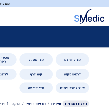
לג לתוכן
משלוח ח
ציוד סיעודי
תיקי עזרה ראשונה
כיבוי אש
דפיברילטו
סקשן 
מד לחץ דם
מדי משקל
הפר
דרמטוסקופ
קפנוגרף
לרינג
ציוד לחדר ניתוח
מדי קרישה
הצגת
מסננים
מוצרים
מכשור רפואי
הנקה
- 1 פריטים