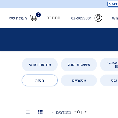
SM1
0
התחבר
Wh
03-9099001
העגלה שלי
תכלים
תכשירים
מחוללי חמצן ואביזרים
חילוץ
.ק.ג -
משאבות הזנה
מוניטור רפואי
E
גבס
מספריים
הנקה
מיון לפי:
מומלצים