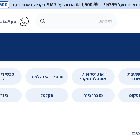
ינם מעל ₪399!
·
🎁 1,500 ₪ הנחה על SM7 בקניה באתר בקוד
500
atsApp
ר
סטטוסקופים
ריהוט רפואי
מכשור רפואי
דיאגנוסטיקה
מ
שאיבת
אוטוסקופ /
מכשירי א
מכשירי אינהלציה
שות
אופטלמוסקופ
CG
וסקופ
מוצרי נייר
סקלפל
ציוד 