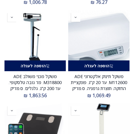
ס.מדיק יבוא
₪
1,006.78
₪
76.27
הוספה לעגלה
הוספה לעגלה
משקל תינוק אלקטרוני ADE
משקל מכני משולב ADE
M112600. עד 20 ק"ג. פונקציית
M318800. מד גובה טלסקופי.
החזקה. תוצרת גרמניה. ס.מדיק
עד 200 ק"ג. גלגלים. ס.מדיק
יבוא
יבוא
₪
1,863.56
₪
1,069.49