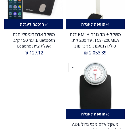
הוספה לעגלה
הוספה לעגלה
משקל + מד גובה + BMI דגם
משקל אדם דיגיטלי חכם
TCS-200MLA. עד 200 ק"ג.
Bluetooth. עד 150 ק"ג.
סוללה נטענת. 9 זיכרונות.
אפליקציית Leaone
ס.מדיק יבוא
לסמארטפון. מדידת משקל,
₪
127.12
₪
2,053.39
BMI, אחוזי שומן, מסת שריר,
מים ועוד. ס.מדיק יבוא
הוספה לעגלה
משקל אדם מכני גדול ADE