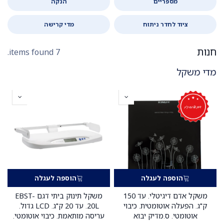
מספריים
הנקה
ציוד לחדר ניתוח
מדי קרישה
חנות
7 items found.
מדי משקל
הוספה לעגלה
הוספה לעגלה
משקל אדם דיגיטלי. עד 150
משקל תינוק ביתי דגם EBST-
ק"ג. הפעלה אוטומטית. כיבוי
20L. עד 20 ק"ג. LCD גדול.
אוטומטי. ס.מדיק יבוא
עריסה מותאמת. כיבוי אוטומטי.