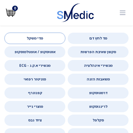
לג לתוכן
0
מד לחץ דם
מדי משקל
סקשן שאיבת הפרשות
אוטוסקופ / אופטלמוסקופ
מכשירי אינהלציה
מכשירי א.ק.ג - ECG
משאבות הזנה
מוניטור רפואי
דרמטוסקופ
קפנוגרף
לרינגוסקופ
מוצרי נייר
סקלפל
ציוד גבס