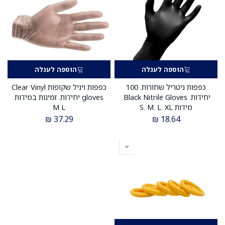
הוספה לעגלה
הוספה לעגלה
כפפות ניטריל שחורות. 100
כפפות ויניל שקופות Clear Vinyl
יחידות. Black Nitrile Gloves.
gloves יחידות. זמינות במידות
מידות S. M. L. XL
M L
₪
37.29
₪
18.64