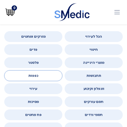
לג לתוכן
0
הכל לעירוי
מזרקים ומחטים
חיטוי
פדים
מוצרי היגיינה
פלסטר
תחבושות
כפפות
וונפלון וקיבוע
עירוי
חסם עורקים
מסיכות
חסמי ורדים
פח מחטים