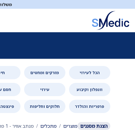
לג לתוכן
משלוח ח
ציוד סיעודי
תיקי עזרה ראשונה
כיבוי אש
דפיברילטו
הכל לעירוי
מזרקים ומחטים
חיט
וונפלון וקיבוע
עירוי
חסם ע
פרפריות והולדר
חלוקים וחליפות
פינצטה 
הצגת
מסננים
מוצרים
מתכלים
מנתב אוויר
- 1 פריטים