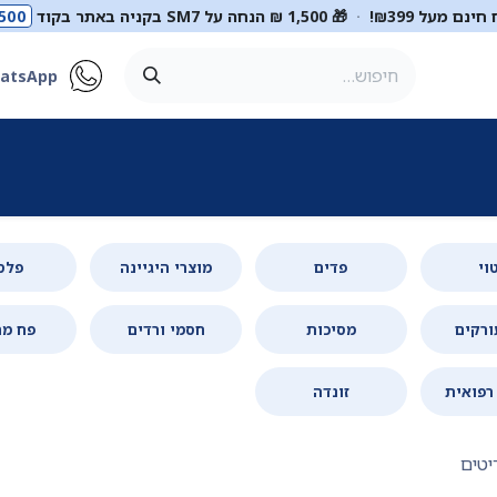
ינם מעל ₪399!
·
🎁 1,500 ₪ הנחה על SM7 בקניה באתר בקוד
500
atsApp
ר
סטטוסקופים
ריהוט רפואי
מכשור רפואי
דיאגנוסטיקה
מ
וי
פדים
מוצרי היגיינה
פלס
ורקים
מסיכות
חסמי ורדים
פח מח
רפואית
זונדה