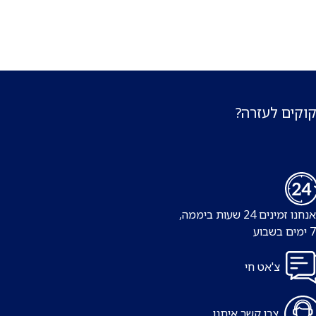
קוקים לעזרה?
נו זמינים 24 שעות ביממה,
צ'אט חי
צרו קשר איתנו