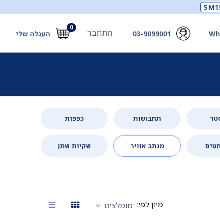
SM1
0
התחבר
Wh
03-9099001
העגלה שלי
תכלים
תכשירים
מחוללי חמצן ואביזרים
חילוץ
טר
תחבושות
כפפות
טים
מנתב אוויר
שקיות שתן
מיון לפי:
מומלצים