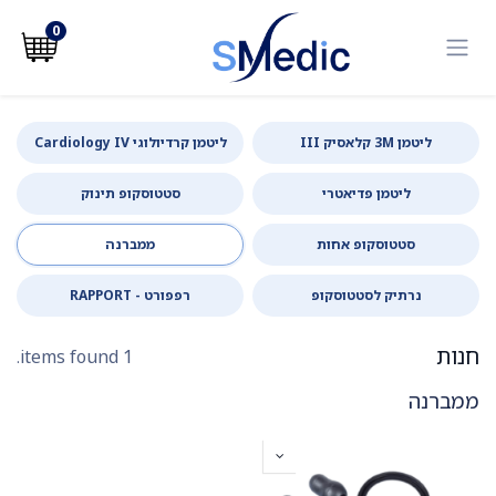
לג לתוכן
0
ליטמן 3M קלאסיק III
ליטמן קרדיולוגי Cardiology IV
ליטמן פדיאטרי
סטטוסקופ תינוק
סטטוסקופ אחות
ממברנה
נרתיק לסטטוסקופ
רפפורט - RAPPORT
חנות
1 items found.
ממברנה