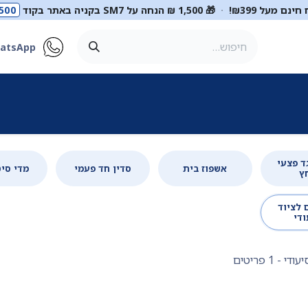
ינם מעל ₪399!
·
🎁 1,500 ₪ הנחה על SM7 בקניה באתר בקוד
500
atsApp
ר
סטטוסקופים
ריהוט רפואי
מכשור רפואי
דיאגנוסטיקה
מ
גד פצעי
אשפוז בית
סדין חד פעמי
מדי סיט
ץ
 לציוד
ודי
יעודי
- 1 פריטים