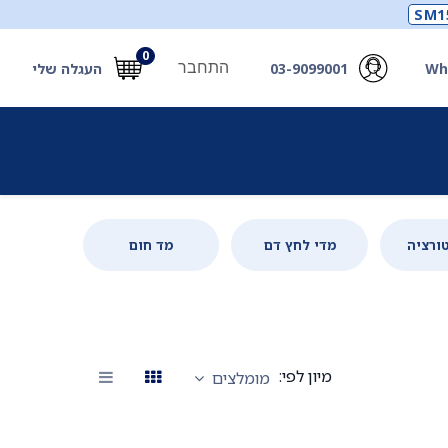
SM1
0
התחבר
Wh
03-9099001
העגלה שלי
תכלים
תכשירים
מחוללי חמצן ואביזרים
חילוץ
ורציה
מדי לחץ דם
מד חום
מיון לפי:
מומלצים