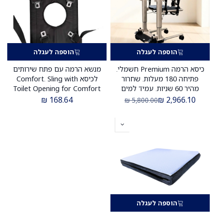
הוספה לעגלה
הוספה לעגלה
כיסא הרמה Premium חשמלי.
מנשא הרמה עם פתח שירותים
פתיחה 180 מעלות. שחרור
לכיסא Comfort. Sling with
מהיר 60 שניות. עמיד למים
Toilet Opening for Comfort
IP64. עד 150 קג. מגש אוכל.
Lift Chair. עומס עד 150 ק"ג.
₪
168.64
₪
2,966.10
₪
5,800.00
ס.מדיק יבוא
ס.מדיק יבוא
הוספה לעגלה