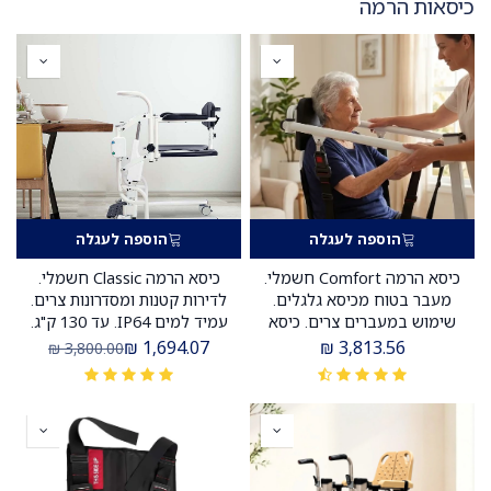
כיסאות הרמה
הוספה לעגלה
הוספה לעגלה
כיסא הרמה Comfort חשמלי.
כיסא הרמה Classic חשמלי.
מעבר בטוח מכיסא גלגלים.
לדירות קטנות ומסדרונות צרים.
שימוש במעברים צרים. כיסא
עמיד למים IP64. עד 130 ק"ג.
אמבטיה עומס 150 ק"ג. ס.מדיק
ס.מדיק יבוא
₪
1,694.07
₪
3,813.56
₪
3,800.00
יבוא