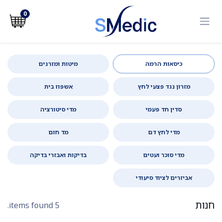
לג לתוכן
0
כיסאות הרמה
מיטות ומזרנים
מזרון נגד פצעי לחץ
אשפוז בית
סדין חד פעמי
מדי סיטורציה
מדי לחץ דם
מד חום
מדי סוכר ועטים
בדיקות ואבזרי בדיקה
אביזרים לציוד סיעודי
חנות
5 items found.