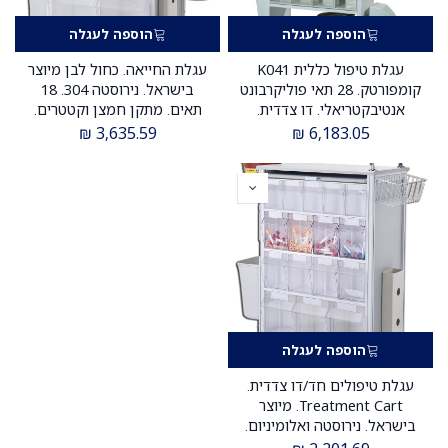
הוספה לעגלה
הוספה לעגלה
עגלת טיפול כללית K041
עגלת החייאה. כחול לבן מיוצר
קומפורטק. 28 תאי פוליקרבונט
בישראל. נירוסטה 304. 18
אנטיבקטריאלי. דו צדדית.
תאים. מתקן חמצן וקטטרים.
92/48/108 ס"מ. תא גליון חולה.
גלגלים נעילים. ס.מדיק יבוא
₪
3,635.59
₪
6,183.05
פח אשפה. ס.מדיק יבוא
הוספה לעגלה
עגלת טיפולים חד/דו צדדית.
Treatment Cart. מיוצר
בישראל. נירוסטה ואלומיניום.
102×100×55 ס"מ. גלגלים