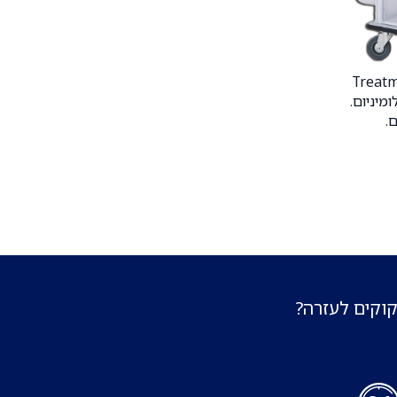
חד/דו צדדית. Treatment
לומיניום.
ם.
קוקים לעזרה?