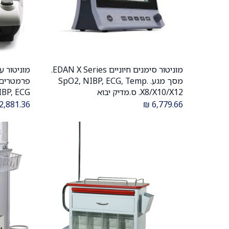
מוניטור סימנים חיוניים EDAN X Series.
הוספה לעגלה
מסך מגע. SpO2, NIBP, ECG, Temp.
X8/X10/X12. ס.מדיק יבוא
pO2, NIBP, ECG
2,881.36
₪
6,779.66