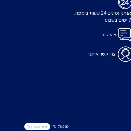
נו זמינים 24 שעות ביממה,
צ'אט חי
צרו קשר איתנו
מופעל ע"י
Transparo.io