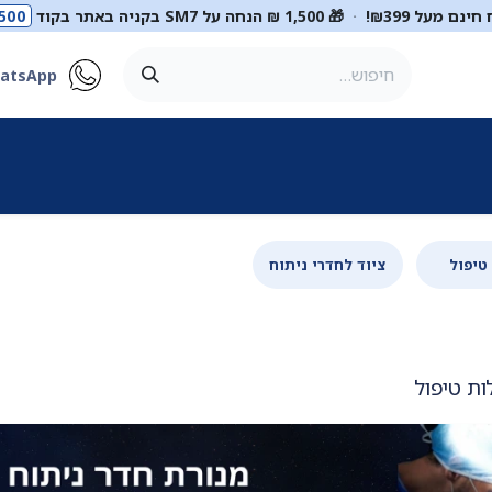
ינם מעל ₪399!
·
🎁 1,500 ₪ הנחה על SM7 בקניה באתר בקוד
500
atsApp
ר
סטטוסקופים
ריהוט רפואי
מכשור רפואי
דיאגנוסטיקה
מ
טיפול
ציוד לחדרי ניתוח
ות טיפול