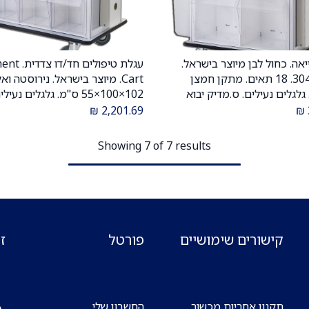
אה. כחול לבן מיוצר בישראל.
עגלת טיפולים 
הוספה לעגלה
הוספה לעגלה
נירוסטה 304. 18 תאים. מתקן חמצן
Cart. מיוצר בישראל. נירוסטה וא
גלגלים נעילים. ס.מדיק יבוא
102×100×55 ס"מ. גלגלים נעילי
ס.מדיק יבוא
₪
2,201.69
₪
Showing 7 of 7 results
קישורים שימושיים
פורטל
ז
תקנון אחריות מכשור
החשבון שלי