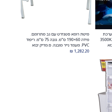
. מערכת
מיטת רופא סטנדרט עם גב מתרומם.
הוספה לעגלה
תאורה כירורגית. CRI 96. שליטה 3500K.
מידה 60×190 ס"מ. גובה 75 ס"מ. ריפוד
PVC. מעמד נייר מובנה. ס.מדיק יבוא
₪
1,282.20