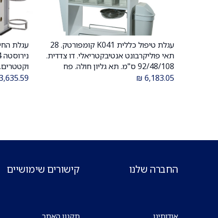
עגלת טיפול כללית K041 קומפורטק. 28
עגלת החיי
הוספה לעגלה
תאי פוליקרבונט אנטיבקטריאלי. דו צדדית.
92/48/108 ס"מ. תא גליון חולה. פח
וקטטרים. 
אשפה. ס.מדיק יבוא
3,635.59
₪
6,183.05
החברה שלנו
קישורים שימושיים
אודותינו
תקנון האתר