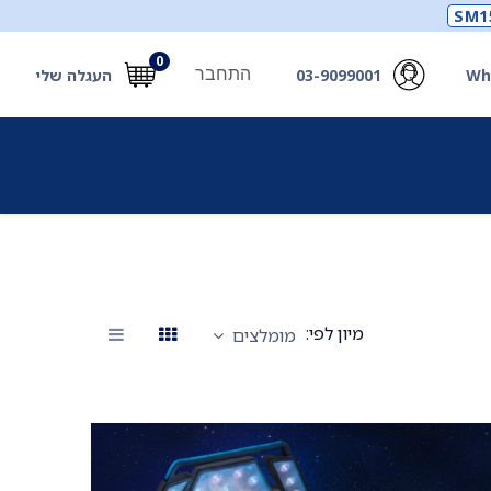
SM1
0
התחבר
Wh
03-9099001
העגלה שלי
תכלים
תכשירים
מחוללי חמצן ואביזרים
חילוץ
מיון לפי:
מומלצים