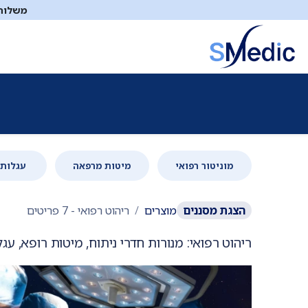
לג לתוכן
משלוח ח
ציוד סיעודי
תיקי עזרה ראשונה
כיבוי אש
דפיברילטו
מוניטור רפואי
מיטות מרפאה
עגלות 
הצגת
מסננים
מוצרים
ריהוט רפואי
- 7 פריטים
ריהוט רפואי: מנורות חדרי ניתוח, מיטות רופא, עגל